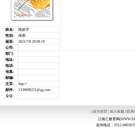
姓名:
陈皓宇
性别:
保密
诞辰:
2021/7/6 20:09:19
公司:
部门:
地址:
电话:
传真:
邮编:
主页:
http://
邮件:
1330699221@qq.com
ＱＱ:
|
设为首页
|
加入收藏
|
联系
江南汇教育网(WWW.SZ
咨询电话：0512-6803033