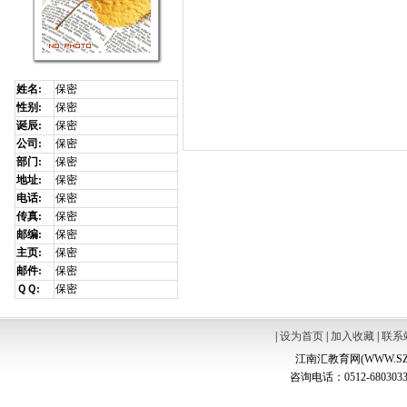
姓名:
保密
性别:
保密
诞辰:
保密
公司:
保密
部门:
保密
地址:
保密
电话:
保密
传真:
保密
邮编:
保密
主页:
保密
邮件:
保密
ＱＱ:
保密
|
设为首页
|
加入收藏
|
联系
江南汇教育网(WWW.SZ
咨询电话：0512-6803033