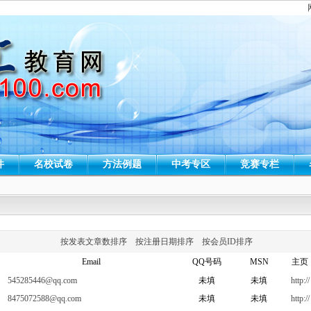
件
名校试卷
方法例题
中考专区
竞赛专栏
按发表文章数排序
按注册日期排序
按会员ID排序
Email
QQ号码
MSN
主页
545285446@qq.com
未填
未填
http://
8475072588@qq.com
未填
未填
http://