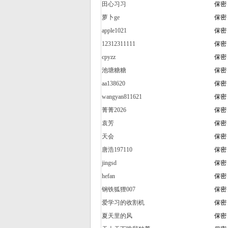
田心习习
保密
萝卜ge
保密
apple1021
保密
12312311111
保密
cpyzz
保密
池塘糖糖
保密
aa138620
保密
wangyan811621
保密
菁菁2026
保密
袁芳
保密
天会
保密
唐浩197110
保密
jingsd
保密
hefan
保密
钢铁狐狸007
保密
爱学习的收割机
保密
夏天里的风
保密