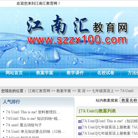
欢迎您来到江南汇教育网！
网站首页
教案学案
教学课件
名校试卷
方法
您现在的位置：
江南汇教育网
>>
教案学案
>>
英 语
>>
七年级英语上
>>
7A Unit1
站内教案搜索:
人气排行
[7A Unit1]教案列表
7A Unit1 This is me! 资料整理归…
7AUnit1 This is me! 知识归纳+梳…
[
7A Unit1
]
Unit1 This is me!（知
7A unit1 重点词组句子
[
7A Unit1
]
七年级英语上册教案 7AU1 T
7A Unit1 单元知识要点归纳（12份…
[
7A Unit1
]
七年级英语上册教案 7AU1 T