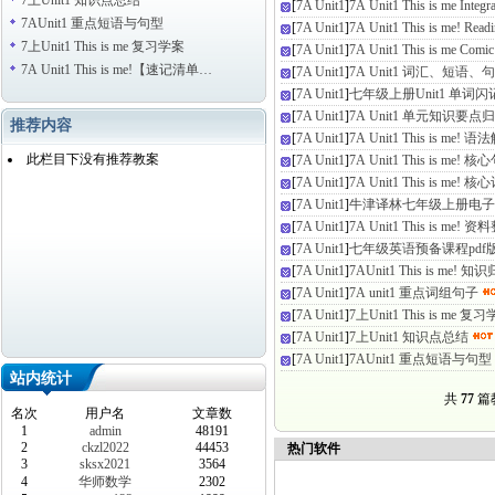
7上Unit1 知识点总结
[
7A Unit1
]
7A Unit1 This is me Integr
7AUnit1 重点短语与句型
[
7A Unit1
]
7A Unit1 This is me! R
7上Unit1 This is me 复习学案
[
7A Unit1
]
7A Unit1 This is me Comi
7A Unit1 This is me!【速记清单…
[
7A Unit1
]
7A Unit1 词汇、短语
[
7A Unit1
]
七年级上册Unit1 单词闪
[
7A Unit1
]
7A Unit1 单元知识要点
推荐内容
[
7A Unit1
]
7A Unit1 This is me! 
此栏目下没有推荐教案
[
7A Unit1
]
7A Unit1 This is me! 
[
7A Unit1
]
7A Unit1 This is me! 
[
7A Unit1
]
牛津译林七年级上册电子
[
7A Unit1
]
7A Unit1 This is me
[
7A Unit1
]
七年级英语预备课程pdf
[
7A Unit1
]
7AUnit1 This is me!
[
7A Unit1
]
7A unit1 重点词组句子
[
7A Unit1
]
7上Unit1 This is me 复
[
7A Unit1
]
7上Unit1 知识点总结
[
7A Unit1
]
7AUnit1 重点短语与句型
站内统计
共
77
篇
名次
用户名
文章数
1
admin
48191
2
ckzl2022
44453
热门软件
3
sksx2021
3564
4
华师数学
2302