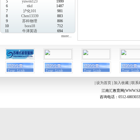
5
yuwen123
1999
6
ttkd
1487
7
沪化101
981
8
Chen13339
883
9
苏科物理
806
10
bora18
712
11
牛津英语
694
more...
|
设为首页
|
加入收藏
|
联系
江南汇教育网(WWW.SZ
咨询电话：0512-6803033