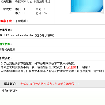
相关链接：
教案演示地址
教案注册地址
下载次数： 本日：1
本周：1
本月：2
总计：560
教案下载：
下载地址1
:教案简介::
8B Unit7 International charities（核心知识讲练）
相关教案
::
没有相关教案
:下载说明::
*
为了达到最快的下载速度，推荐使用网际快车下载本站教案。
*
如果您发现该教案不能下载，请通知
管理员
或点击【
此处报错
】，谢谢！
*
未经本站明确许可，任何网站不得非法盗链及抄袭本站资源；如引用页面，请注明来
网友评论：
（评论内容只代表网友观点，与本站立场无关！）
没有任何评论