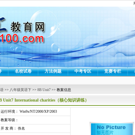
件
名校试卷
方法例题
中考专区
竞赛专栏
 语
>>
八年级英语下
>>
8B Unit7
>> 教案信息
B Unit7 International charities（核心知识讲练）
行环境： Win9x/NT/2000/XP/2003
教案等级：
开 发 商： 佚名