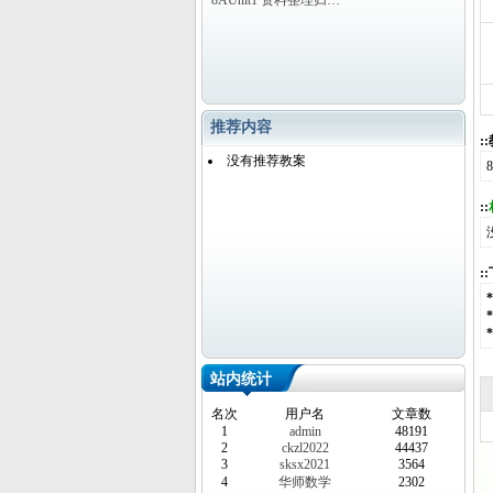
8AUnit1 资料整理归…
推荐内容
:
没有推荐教案
::
:
站内统计
名次
用户名
文章数
1
admin
48191
2
ckzl2022
44437
3
sksx2021
3564
4
华师数学
2302