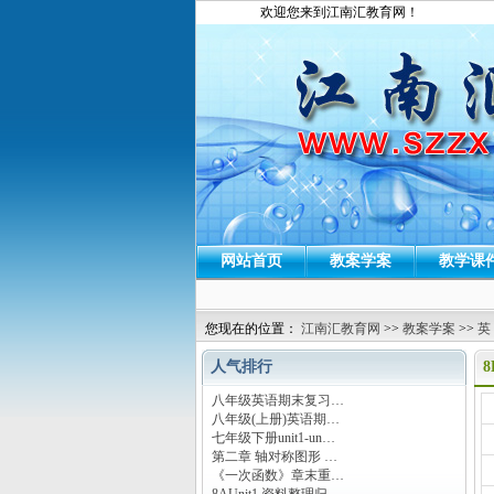
欢迎您来到江南汇教育网！
网站首页
教案学案
教学课
您现在的位置：
江南汇教育网
>>
教案学案
>>
英
人气排行
8
八年级英语期末复习…
运
八年级(上册)英语期…
七年级下册unit1-un…
第二章 轴对称图形 …
《一次函数》章末重…