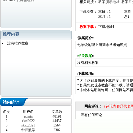
8AUnit1 资料整理归…
相关链接：
教案演示地址
教案注
下载次数： 本日：1
本周
本月：1
总计：
教案下载：
下载地址1
推荐内容
::教案简介::
没有推荐教案
七年级地理上册期末常考知识点
::
相关教案
::
没有相关教案
::下载说明::
*
为了达到最快的下载速度，推荐
*
如果您发现该教案不能下载，请
*
未经本站明确许可，任何网站不
站内统计
网友评论：
（评论内容只代表
名次
用户名
文章数
没有任何评论
1
admin
48191
2
ckzl2022
44437
3
sksx2021
3564
4
华师数学
2302