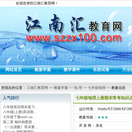
欢迎您来到江南汇教育网！
网站首页
教案学案
教学课件
名校试卷
方法
您现在的位置：
江南汇教育网
>>
教案学案
>>
地 理
>>
七年级地理
>> 教案信息
人气排行
七年级地理上册期末常考知识
八年级英语期末复习…
运行环境： Win9x/NT/2000/XP/200
八年级(上册)英语期…
七年级下册unit1-un…
教案等级：
★★★
第二章 轴对称图形 …
开 发 商： 佚名
《一次函数》章末重…