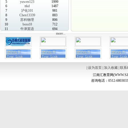
5
yuwen123
1999
6
ttkd
1487
7
沪化101
981
8
Chen13339
883
9
苏科物理
806
10
bora18
712
11
牛津英语
694
more...
|
设为首页
|
加入收藏
|
联系
江南汇教育网(WWW.SZ
咨询电话：0512-6803033