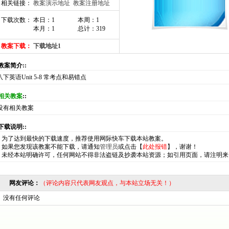
相关链接：
教案演示地址
教案注册地址
下载次数： 本日：1
本周：1
本月：1
总计：319
教案下载：
下载地址1
:教案简介::
八下英语Unit 5-8 常考点和易错点
相关教案
::
没有相关教案
:下载说明::
*
为了达到最快的下载速度，推荐使用网际快车下载本站教案。
*
如果您发现该教案不能下载，请通知
管理员
或点击【
此处报错
】，谢谢！
*
未经本站明确许可，任何网站不得非法盗链及抄袭本站资源；如引用页面，请注明来
网友评论：
（评论内容只代表网友观点，与本站立场无关！）
没有任何评论