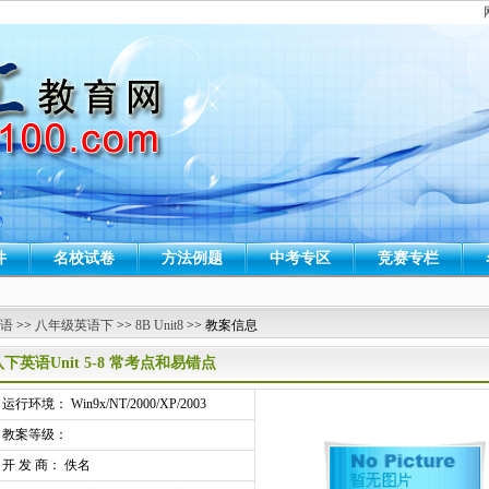
件
名校试卷
方法例题
中考专区
竞赛专栏
 语
>>
八年级英语下
>>
8B Unit8
>> 教案信息
八下英语Unit 5-8 常考点和易错点
行环境： Win9x/NT/2000/XP/2003
教案等级：
开 发 商： 佚名