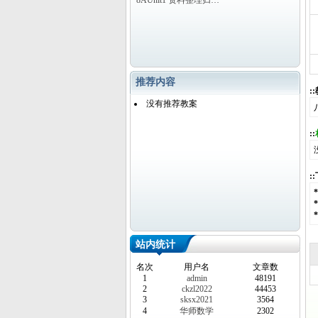
8AUnit1 资料整理归…
推荐内容
:
没有推荐教案
::
:
站内统计
名次
用户名
文章数
1
admin
48191
2
ckzl2022
44453
3
sksx2021
3564
4
华师数学
2302