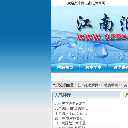
欢迎您来到江南汇教育网！
网站首页
教案学案
教学课
您现在的位置：
江南汇教育网
>>
教案学案
>>
英
人气排行
八年级英语期末复习…
运
八年级(上册)英语期…
七年级下册unit1-un…
第二章 轴对称图形 …
《一次函数》章末重…