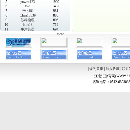
5
yuwen123
1999
6
ttkd
1487
7
沪化101
981
8
Chen13339
883
9
苏科物理
806
10
bora18
712
11
牛津英语
694
more...
|
设为首页
|
加入收藏
|
联系
江南汇教育网(WWW.SZ
咨询电话：0512-6803033