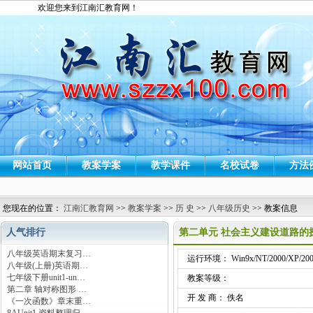
欢迎您来到江南汇教育网！
网站首页
教案学案
教学课件
名校试卷
方法
您现在的位置：
江南汇教育网
>>
教案学案
>>
历 史
>>
八年级历史
>> 教案信息
人气排行
第二单元 社会主义建设道路的
八年级英语期末复习…
运行环境： Win9x/NT/2000/XP/200
八年级(上册)英语期…
七年级下册unit1-un…
教案等级：
第二章 轴对称图形 …
开 发 商： 佚名
《一次函数》章末重…