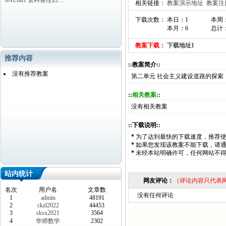
8AUnit1 资料整理归…
相关链接：
教案演示地址
教案注
下载次数： 本日：1
本周
本月：6
总计：
教案下载：
下载地址1
推荐内容
::教案简介::
没有推荐教案
第二单元 社会主义建设道路的探索
::
相关教案
::
没有相关教案
::下载说明::
*
为了达到最快的下载速度，推荐
*
如果您发现该教案不能下载，请
*
未经本站明确许可，任何网站不
站内统计
网友评论：
（评论内容只代表
名次
用户名
文章数
没有任何评论
1
admin
48191
2
ckzl2022
44453
3
sksx2021
3564
4
华师数学
2302