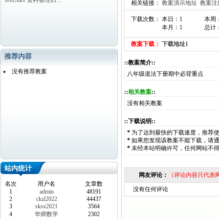
8AUnit1 资料整理归…
相关链接：
教案演示地址
教案注
下载次数： 本日：1
本周
本月：1
总计：
教案下载：
下载地址1
推荐内容
::教案简介::
没有推荐教案
八年级道法下册期中必背重点
::
相关教案
::
没有相关教案
::下载说明::
*
为了达到最快的下载速度，推荐
*
如果您发现该教案不能下载，请
*
未经本站明确许可，任何网站不
站内统计
网友评论：
（评论内容只代表
名次
用户名
文章数
没有任何评论
1
admin
48191
2
ckzl2022
44437
3
sksx2021
3564
4
华师数学
2302