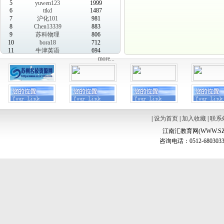
5
yuwen123
1999
6
ttkd
1487
7
沪化101
981
8
Chen13339
883
9
苏科物理
806
10
bora18
712
11
牛津英语
694
more...
|
设为首页
|
加入收藏
|
联系
江南汇教育网(WWW.SZ
咨询电话：0512-6803033