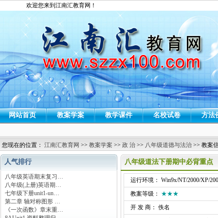
欢迎您来到江南汇教育网！
网站首页
教案学案
教学课件
名校试卷
方法
您现在的位置：
江南汇教育网
>>
教案学案
>>
政 治
>>
八年级道德与法治
>> 教案
人气排行
八年级道法下册期中必背重点
八年级英语期末复习…
运行环境： Win9x/NT/2000/XP/200
八年级(上册)英语期…
七年级下册unit1-un…
教案等级：
★★★
第二章 轴对称图形 …
开 发 商： 佚名
《一次函数》章末重…