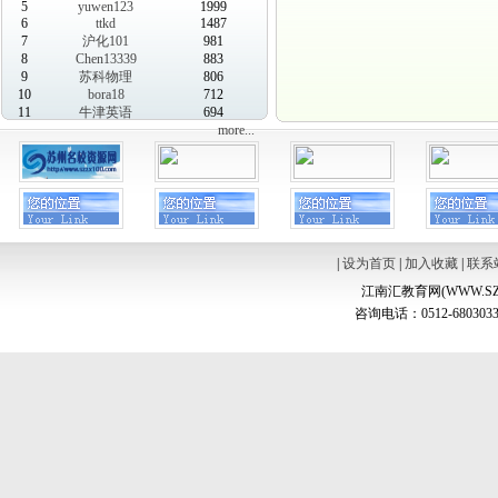
5
yuwen123
1999
6
ttkd
1487
7
沪化101
981
8
Chen13339
883
9
苏科物理
806
10
bora18
712
11
牛津英语
694
more...
|
设为首页
|
加入收藏
|
联系
江南汇教育网(WWW.SZ
咨询电话：0512-6803033