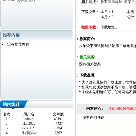
8AUnit1 资料整理归…
相关链接：
教案演示地址
教案注
下载次数： 本日：1
本周
本月：2
总计：
教案下载：
下载地址1
推荐内容
::教案简介::
没有推荐教案
八年级下册道德与法治第二单元 理
::
相关教案
::
没有相关教案
::下载说明::
*
为了达到最快的下载速度，推荐
*
如果您发现该教案不能下载，请
*
未经本站明确许可，任何网站不
站内统计
网友评论：
（评论内容只代表
名次
用户名
文章数
没有任何评论
1
admin
48191
2
ckzl2022
44437
3
sksx2021
3564
4
华师数学
2302