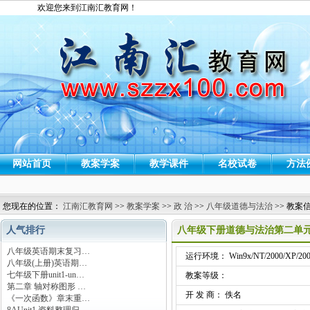
欢迎您来到江南汇教育网！
网站首页
教案学案
教学课件
名校试卷
方法
您现在的位置：
江南汇教育网
>>
教案学案
>>
政 治
>>
八年级道德与法治
>> 教案
人气排行
八年级下册道德与法治第二单元
八年级英语期末复习…
运行环境： Win9x/NT/2000/XP/200
八年级(上册)英语期…
七年级下册unit1-un…
教案等级：
第二章 轴对称图形 …
开 发 商： 佚名
《一次函数》章末重…