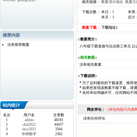
8AUnit1 资料整理归…
相关链接：
教案演示地址
教案注
下载次数： 本日：1
本周
本月：1
总计：
教案下载：
下载地址1
推荐内容
::教案简介::
没有推荐教案
八年级下册道德与法治第三单元 认
::
相关教案
::
没有相关教案
::下载说明::
*
为了达到最快的下载速度，推荐
*
如果您发现该教案不能下载，请
*
未经本站明确许可，任何网站不
站内统计
网友评论：
（评论内容只代表
名次
用户名
文章数
没有任何评论
1
admin
48191
2
ckzl2022
44437
3
sksx2021
3564
4
华师数学
2302