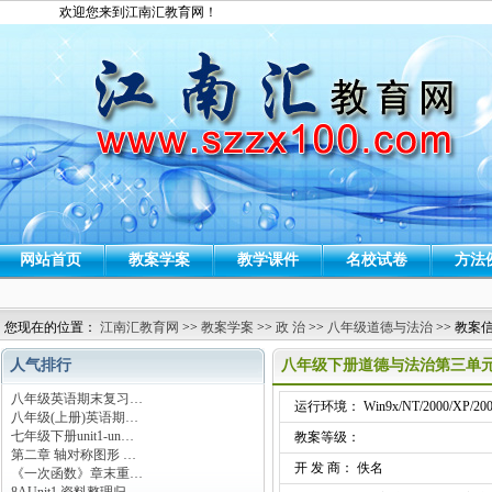
欢迎您来到江南汇教育网！
网站首页
教案学案
教学课件
名校试卷
方法
您现在的位置：
江南汇教育网
>>
教案学案
>>
政 治
>>
八年级道德与法治
>> 教案
人气排行
八年级下册道德与法治第三单元
八年级英语期末复习…
运行环境： Win9x/NT/2000/XP/200
八年级(上册)英语期…
七年级下册unit1-un…
教案等级：
第二章 轴对称图形 …
开 发 商： 佚名
《一次函数》章末重…