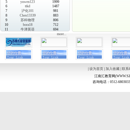
5
yuwen123
1999
6
ttkd
1487
7
沪化101
981
8
Chen13339
883
9
苏科物理
806
10
bora18
712
11
牛津英语
694
more...
|
设为首页
|
加入收藏
|
联系
江南汇教育网(WWW.SZ
咨询电话：0512-6803033