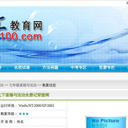
件
名校试卷
方法例题
中考专区
竞赛专栏
 治
>>
七年级道德与法治
>> 教案信息
七下道德与法治全册记背提纲
行环境： Win9x/NT/2000/XP/2003
教案等级：
★★★
开 发 商： 佚名