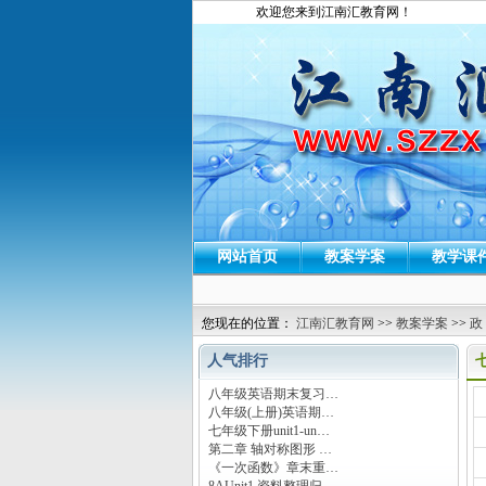
欢迎您来到江南汇教育网！
网站首页
教案学案
教学课
您现在的位置：
江南汇教育网
>>
教案学案
>>
政
人气排行
八年级英语期末复习…
运
八年级(上册)英语期…
七年级下册unit1-un…
第二章 轴对称图形 …
《一次函数》章末重…