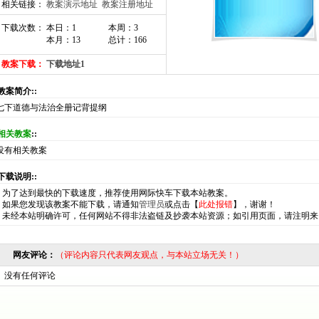
相关链接：
教案演示地址
教案注册地址
下载次数： 本日：1
本周：3
本月：13
总计：166
教案下载：
下载地址1
:教案简介::
七下道德与法治全册记背提纲
相关教案
::
没有相关教案
:下载说明::
*
为了达到最快的下载速度，推荐使用网际快车下载本站教案。
*
如果您发现该教案不能下载，请通知
管理员
或点击【
此处报错
】，谢谢！
*
未经本站明确许可，任何网站不得非法盗链及抄袭本站资源；如引用页面，请注明来
网友评论：
（评论内容只代表网友观点，与本站立场无关！）
没有任何评论