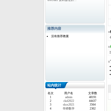
8AUnit1 资料整理归…
推荐内容
:
没有推荐教案
::
:
站内统计
名次
用户名
文章数
1
admin
48191
2
ckzl2022
44437
3
sksx2021
3564
4
华师数学
2302