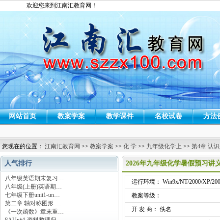
欢迎您来到江南汇教育网！
网站首页
教案学案
教学课件
名校试卷
方法
您现在的位置：
江南汇教育网
>>
教案学案
>>
化 学
>>
九年级化学上
>>
第4章 认
人气排行
2026年九年级化学暑假预习讲
八年级英语期末复习…
运行环境： Win9x/NT/2000/XP/200
八年级(上册)英语期…
七年级下册unit1-un…
教案等级：
第二章 轴对称图形 …
开 发 商： 佚名
《一次函数》章末重…