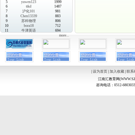
5
yuwen123
1999
6
ttkd
1487
7
沪化101
981
8
Chen13339
883
9
苏科物理
806
10
bora18
712
11
牛津英语
694
more...
|
设为首页
|
加入收藏
|
联系
江南汇教育网(WWW.SZ
咨询电话：0512-6803033