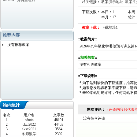
8AUnit1 资料整理归…
相关链接：
教案演示地址
教案注
下载次数： 本日：1
本周：
本月：17
总计：
教案下载：
下载地址1
推荐内容
::教案简介::
没有推荐教案
2026年九年级化学暑假预习讲义第
::
相关教案
::
没有相关教案
::下载说明::
*
为了达到最快的下载速度，推荐
*
如果您发现该教案不能下载，请
*
未经本站明确许可，任何网站不
站内统计
网友评论：
（评论内容只代表
名次
用户名
文章数
没有任何评论
1
admin
48191
2
ckzl2022
44453
3
sksx2021
3564
4
华师数学
2302