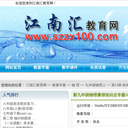
欢迎您来到江南汇教育网！
网站首页
教案学案
教学课件
名校试卷
方法
您现在的位置：
江南汇教育网
>>
教案学案
>>
物 理
>>
九年级物理上
>>
第14章 欧
人气排行
新九年级物理暑假知识点专题1
八年级英语期末复习…
运行环境： Win9x/NT/2000/XP/200
八年级(上册)英语期…
七年级下册unit1-un…
教案等级：
第二章 轴对称图形 …
开 发 商： 佚名
《一次函数》章末重…