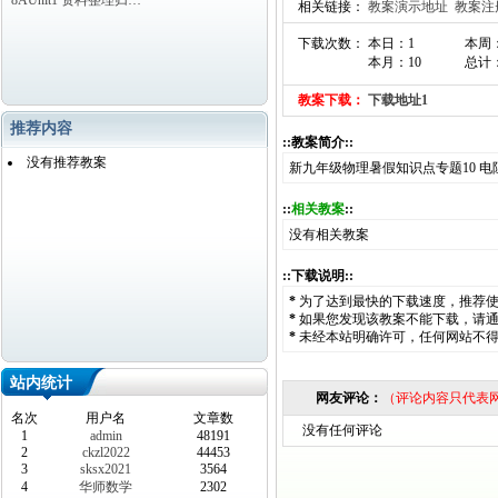
8AUnit1 资料整理归…
相关链接：
教案演示地址
教案注
下载次数： 本日：1
本周
本月：10
总计：
教案下载：
下载地址1
推荐内容
::教案简介::
没有推荐教案
新九年级物理暑假知识点专题10 
::
相关教案
::
没有相关教案
::下载说明::
*
为了达到最快的下载速度，推荐
*
如果您发现该教案不能下载，请
*
未经本站明确许可，任何网站不
站内统计
网友评论：
（评论内容只代表
名次
用户名
文章数
没有任何评论
1
admin
48191
2
ckzl2022
44453
3
sksx2021
3564
4
华师数学
2302