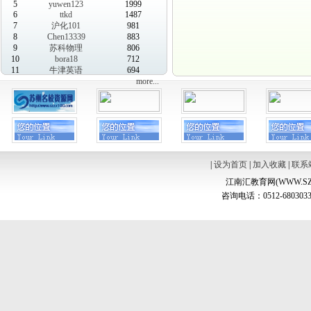
5
yuwen123
1999
6
ttkd
1487
7
沪化101
981
8
Chen13339
883
9
苏科物理
806
10
bora18
712
11
牛津英语
694
more...
|
设为首页
|
加入收藏
|
联系
江南汇教育网(WWW.SZ
咨询电话：0512-6803033