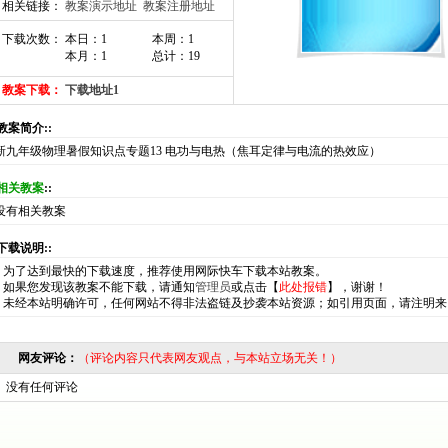
相关链接：
教案演示地址
教案注册地址
下载次数： 本日：1
本周：1
本月：1
总计：19
教案下载：
下载地址1
:教案简介::
新九年级物理暑假知识点专题13 电功与电热（焦耳定律与电流的热效应）
相关教案
::
没有相关教案
:下载说明::
*
为了达到最快的下载速度，推荐使用网际快车下载本站教案。
*
如果您发现该教案不能下载，请通知
管理员
或点击【
此处报错
】，谢谢！
*
未经本站明确许可，任何网站不得非法盗链及抄袭本站资源；如引用页面，请注明来
网友评论：
（评论内容只代表网友观点，与本站立场无关！）
没有任何评论