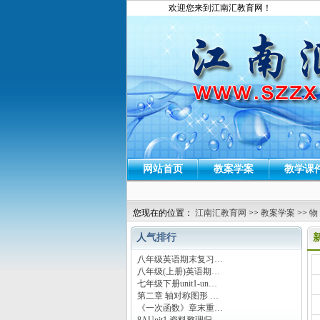
欢迎您来到江南汇教育网！
网站首页
教案学案
教学课
您现在的位置：
江南汇教育网
>>
教案学案
>>
物
人气排行
八年级英语期末复习…
运
八年级(上册)英语期…
七年级下册unit1-un…
第二章 轴对称图形 …
《一次函数》章末重…