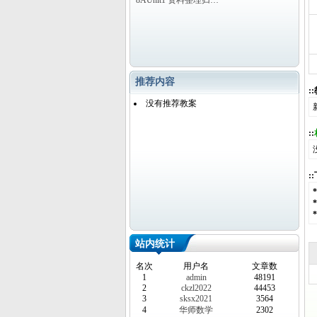
8AUnit1 资料整理归…
推荐内容
:
没有推荐教案
::
:
站内统计
名次
用户名
文章数
1
admin
48191
2
ckzl2022
44453
3
sksx2021
3564
4
华师数学
2302