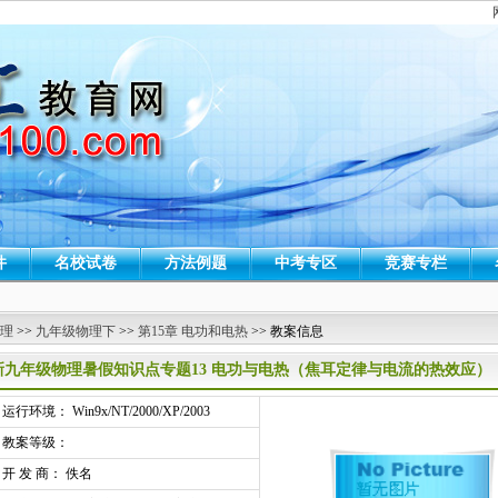
件
名校试卷
方法例题
中考专区
竞赛专栏
 理
>>
九年级物理下
>>
第15章 电功和电热
>> 教案信息
新九年级物理暑假知识点专题13 电功与电热（焦耳定律与电流的热效应）
行环境： Win9x/NT/2000/XP/2003
教案等级：
开 发 商： 佚名