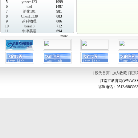
5
yuwen123
1999
6
ttkd
1487
7
沪化101
981
8
Chen13339
883
9
苏科物理
806
10
bora18
712
11
牛津英语
694
more...
|
设为首页
|
加入收藏
|
联系
江南汇教育网(WWW.SZ
咨询电话：0512-6803033