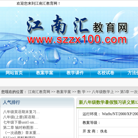
欢迎您来到江南汇教育网！
网站首页
教案学案
教学课件
名校试卷
方法
您现在的位置：
江南汇教育网
>>
教案学案
>>
数 学
>>
八年级数学上
>>
第5章 一
人气排行
新八年级数学暑假预习讲义第1
八年级英语期末复习…
运行环境： Win9x/NT/2000/XP/200
八年级(上册)英语期…
七年级下册unit1-un…
教案等级：
第二章 轴对称图形 …
开 发 商： 佚名
《一次函数》章末重…