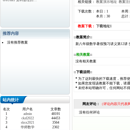
8AUnit1 资料整理归…
相关链接：
教案演示地址
教案注
下载次数： 本日：1
本周：
本月：30
总计：
教案下载：
下载地址1
推荐内容
::教案简介::
没有推荐教案
新八年级数学暑假预习讲义第12讲 
::
相关教案
::
没有相关教案
::下载说明::
*
为了达到最快的下载速度，推荐
*
如果您发现该教案不能下载，请
*
未经本站明确许可，任何网站不
站内统计
网友评论：
（评论内容只代表
名次
用户名
文章数
没有任何评论
1
admin
48191
2
ckzl2022
44453
3
sksx2021
3564
4
华师数学
2302