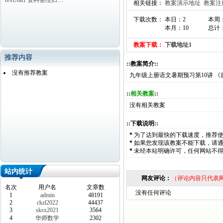
8AUnit1 资料整理归…
相关链接：
教案演示地址
教案注
下载次数： 本日：2
本周：
本月：10
总计：
教案下载：
下载地址1
推荐内容
::教案简介::
没有推荐教案
九年级上册语文暑期预习第10讲 
::
相关教案
::
没有相关教案
::下载说明::
*
为了达到最快的下载速度，推荐
*
如果您发现该教案不能下载，请
*
未经本站明确许可，任何网站不
站内统计
网友评论：
（评论内容只代表
名次
用户名
文章数
没有任何评论
1
admin
48191
2
ckzl2022
44437
3
sksx2021
3564
4
华师数学
2302