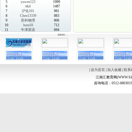
5
yuwen123
1999
6
ttkd
1487
7
沪化101
981
8
Chen13339
883
9
苏科物理
806
10
bora18
712
11
牛津英语
694
more...
|
设为首页
|
加入收藏
|
联系
江南汇教育网(WWW.SZ
咨询电话：0512-6803033