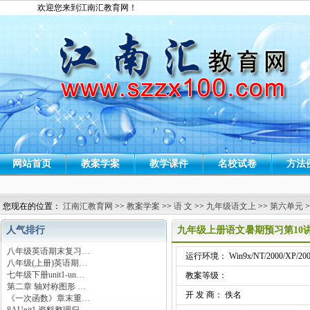
欢迎您来到江南汇教育网！
网站首页
教案学案
教学课件
名校试卷
方法
您现在的位置：
江南汇教育网
>>
教案学案
>>
语 文
>>
九年级语文上
>>
第六单元
>
人气排行
九年级上册语文暑期预习第10
八年级英语期末复习…
运行环境： Win9x/NT/2000/XP/200
八年级(上册)英语期…
七年级下册unit1-un…
教案等级：
第二章 轴对称图形 …
开 发 商： 佚名
《一次函数》章末重…