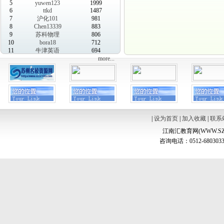
5
yuwen123
1999
6
ttkd
1487
7
沪化101
981
8
Chen13339
883
9
苏科物理
806
10
bora18
712
11
牛津英语
694
more...
|
设为首页
|
加入收藏
|
联系
江南汇教育网(WWW.SZ
咨询电话：0512-6803033