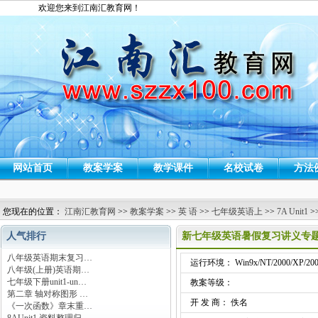
欢迎您来到江南汇教育网！
网站首页
教案学案
教学课件
名校试卷
方法
您现在的位置：
江南汇教育网
>>
教案学案
>>
英 语
>>
七年级英语上
>>
7A Unit1
>
人气排行
新七年级英语暑假复习讲义专题
八年级英语期末复习…
运行环境： Win9x/NT/2000/XP/200
八年级(上册)英语期…
七年级下册unit1-un…
教案等级：
第二章 轴对称图形 …
开 发 商： 佚名
《一次函数》章末重…