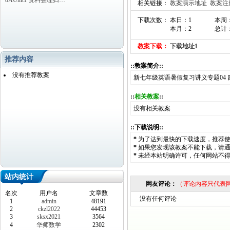
8AUnit1 资料整理归…
相关链接：
教案演示地址
教案注
下载次数： 本日：1
本周
本月：2
总计：
教案下载：
下载地址1
推荐内容
::教案简介::
没有推荐教案
新七年级英语暑假复习讲义专题04 
::
相关教案
::
没有相关教案
::下载说明::
*
为了达到最快的下载速度，推荐
*
如果您发现该教案不能下载，请
*
未经本站明确许可，任何网站不
站内统计
网友评论：
（评论内容只代表
名次
用户名
文章数
没有任何评论
1
admin
48191
2
ckzl2022
44453
3
sksx2021
3564
4
华师数学
2302