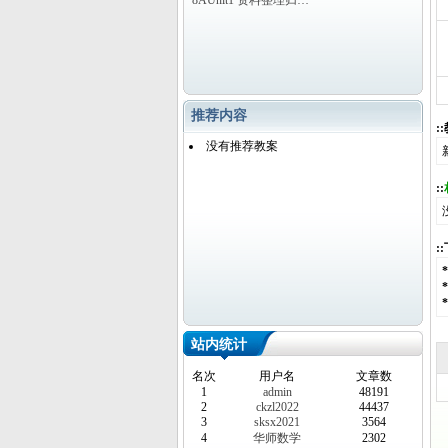
8AUnit1 资料整理归…
推荐内容
:
没有推荐教案
::
:
站内统计
名次
用户名
文章数
1
admin
48191
2
ckzl2022
44437
3
sksx2021
3564
4
华师数学
2302