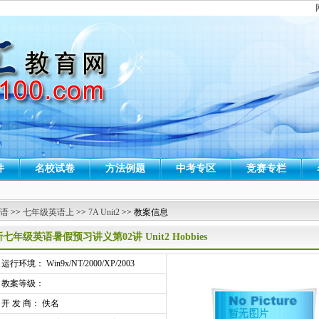
件
名校试卷
方法例题
中考专区
竞赛专栏
 语
>>
七年级英语上
>>
7A Unit2
>> 教案信息
新七年级英语暑假预习讲义第02讲 Unit2 Hobbies
行环境： Win9x/NT/2000/XP/2003
教案等级：
开 发 商： 佚名