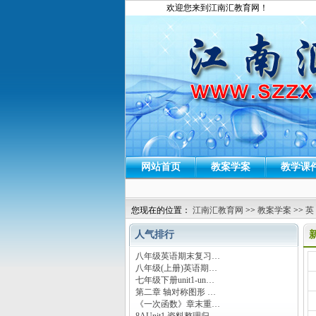
欢迎您来到江南汇教育网！
网站首页
教案学案
教学课
您现在的位置：
江南汇教育网
>>
教案学案
>>
英
人气排行
八年级英语期末复习…
运
八年级(上册)英语期…
七年级下册unit1-un…
第二章 轴对称图形 …
《一次函数》章末重…