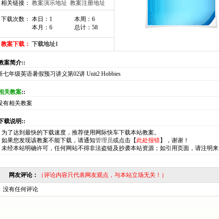
相关链接：
教案演示地址
教案注册地址
下载次数： 本日：1
本周：6
本月：6
总计：58
教案下载：
下载地址1
:教案简介::
新七年级英语暑假预习讲义第02讲 Unit2 Hobbies
相关教案
::
没有相关教案
:下载说明::
*
为了达到最快的下载速度，推荐使用网际快车下载本站教案。
*
如果您发现该教案不能下载，请通知
管理员
或点击【
此处报错
】，谢谢！
*
未经本站明确许可，任何网站不得非法盗链及抄袭本站资源；如引用页面，请注明来
网友评论：
（评论内容只代表网友观点，与本站立场无关！）
没有任何评论