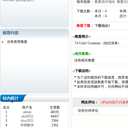
8AUnit1 资料整理归…
相关链接：
教案演示地址
教案注
下载次数： 本日：4
本周
本月：4
总计：
教案下载：
下载地址1
推荐内容
::教案简介::
没有推荐教案
7A Unit1 Grammar（知识清单）
::
相关教案
::
没有相关教案
::下载说明::
*
为了达到最快的下载速度，推荐
*
如果您发现该教案不能下载，请
*
未经本站明确许可，任何网站不
站内统计
网友评论：
（评论内容只代表
名次
用户名
文章数
没有任何评论
1
admin
48191
2
ckzl2022
44437
3
sksx2021
3564
4
华师数学
2302