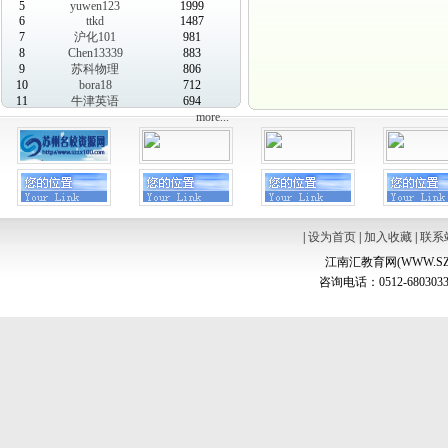
5
yuwen123
1999
6
ttkd
1487
7
沪化101
981
8
Chen13339
883
9
苏科物理
806
10
bora18
712
11
牛津英语
694
more...
|
设为首页
|
加入收藏
|
联系
江南汇教育网(WWW.SZ
咨询电话：0512-6803033