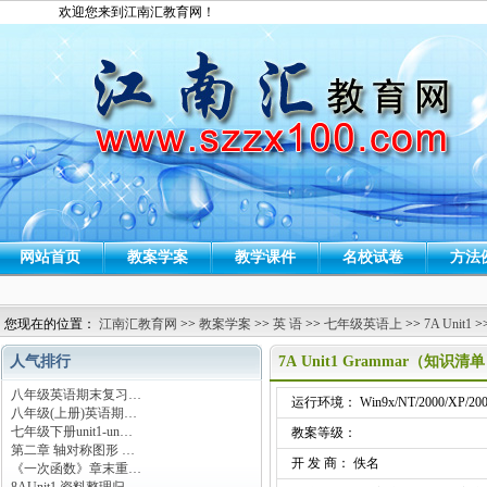
欢迎您来到江南汇教育网！
网站首页
教案学案
教学课件
名校试卷
方法
您现在的位置：
江南汇教育网
>>
教案学案
>>
英 语
>>
七年级英语上
>>
7A Unit1
>
人气排行
7A Unit1 Grammar（知识清
八年级英语期末复习…
运行环境： Win9x/NT/2000/XP/200
八年级(上册)英语期…
七年级下册unit1-un…
教案等级：
第二章 轴对称图形 …
开 发 商： 佚名
《一次函数》章末重…