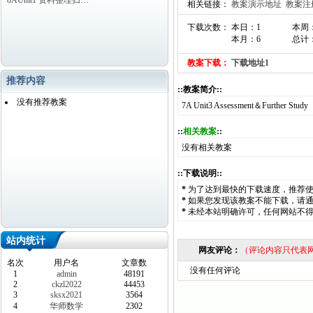
8AUnit1 资料整理归…
相关链接：
教案演示地址
教案注
下载次数： 本日：1
本周
本月：6
总计
教案下载：
下载地址1
推荐内容
::教案简介::
没有推荐教案
7A Unit3 Assessment＆Further St
::
相关教案
::
没有相关教案
::下载说明::
*
为了达到最快的下载速度，推荐
*
如果您发现该教案不能下载，请
*
未经本站明确许可，任何网站不
站内统计
网友评论：
（评论内容只代表
名次
用户名
文章数
没有任何评论
1
admin
48191
2
ckzl2022
44453
3
sksx2021
3564
4
华师数学
2302