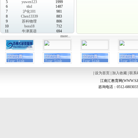
5
yuwen123
1999
6
ttkd
1487
7
沪化101
981
8
Chen13339
883
9
苏科物理
806
10
bora18
712
11
牛津英语
694
more...
|
设为首页
|
加入收藏
|
联系
江南汇教育网(WWW.SZ
咨询电话：0512-6803033