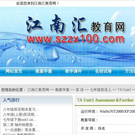
欢迎您来到江南汇教育网！
网站首页
教案学案
教学课件
名校试卷
方法
您现在的位置：
江南汇教育网
>>
教案学案
>>
英 语
>>
七年级英语上
>>
7A Unit3
>
人气排行
7A Unit3 Assessment＆Furth
八年级英语期末复习…
运行环境： Win9x/NT/2000/XP/200
八年级(上册)英语期…
七年级下册unit1-un…
教案等级：
第二章 轴对称图形 …
开 发 商： 佚名
《一次函数》章末重…