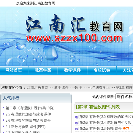
欢迎您来到江南汇教育网！
网站首页
教案学案
教学课件
名校试卷
方法
您现在的位置：
江南汇教育网
>>
教学课件
>>
数 学
>>
七年级数学上
>>
第2章 有
站内课件搜索:
人气排行
[第2章 有理数]课件列表
第二章《有理数》课件(共19份)
2.5 有理数的加法与减法 课件
[
第2章 有理数
]
2.5 有理数的加法和
2.6 有理数的乘法与除法 课件
[
第2章 有理数
]
2.4 绝对值与相反数
2.1 正数与负数 课件(PPT)
[
第2章 有理数
]
2.3 数轴-课件