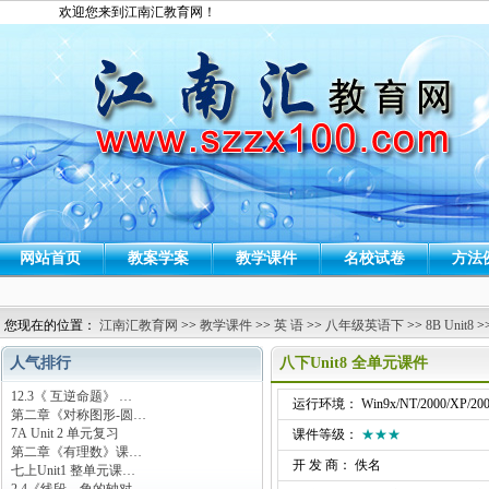
欢迎您来到江南汇教育网！
网站首页
教案学案
教学课件
名校试卷
方法
您现在的位置：
江南汇教育网
>>
教学课件
>>
英 语
>>
八年级英语下
>>
8B Unit8
>
人气排行
八下Unit8 全单元课件
12.3《 互逆命题》 …
运行环境： Win9x/NT/2000/XP/200
第二章《对称图形-圆…
7A Unit 2 单元复习
课件等级：
★★★
第二章《有理数》课…
开 发 商： 佚名
七上Unit1 整单元课…