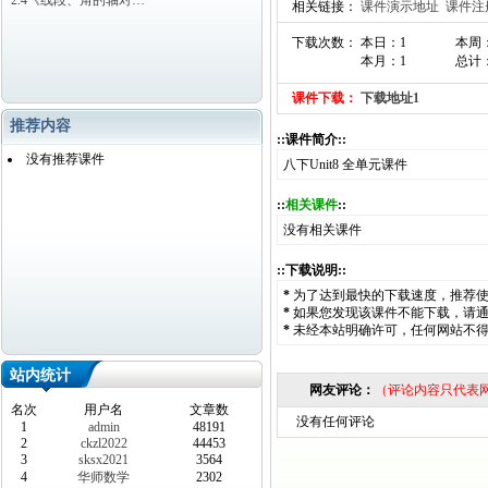
2.4《线段、角的轴对…
相关链接：
课件演示地址
课件注
下载次数： 本日：1
本周
本月：1
总计：
课件下载：
下载地址1
推荐内容
::课件简介::
没有推荐课件
八下Unit8 全单元课件
::
相关课件
::
没有相关课件
::下载说明::
*
为了达到最快的下载速度，推荐
*
如果您发现该课件不能下载，请
*
未经本站明确许可，任何网站不
站内统计
网友评论：
（评论内容只代表
名次
用户名
文章数
没有任何评论
1
admin
48191
2
ckzl2022
44453
3
sksx2021
3564
4
华师数学
2302