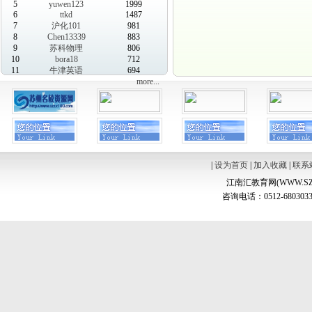
5
yuwen123
1999
6
ttkd
1487
7
沪化101
981
8
Chen13339
883
9
苏科物理
806
10
bora18
712
11
牛津英语
694
more...
|
设为首页
|
加入收藏
|
联系
江南汇教育网(WWW.SZ
咨询电话：0512-6803033