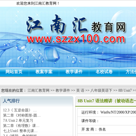
欢迎您来到江南汇教育网！
网站首页
教案学案
教学课件
名校试卷
方法
您现在的位置：
江南汇教育网
>>
教学课件
>>
英 语
>>
八年级英语下
>>
8B Unit7
>
人气排行
8B Unit7 语法精讲（被动语
12.3《 互逆命题》 …
运行环境： Win9x/NT/2000/XP/200
第二章《对称图形-圆…
7A Unit 2 单元复习
课件等级：
第二章《有理数》课…
开 发 商： 佚名
七上Unit1 整单元课…