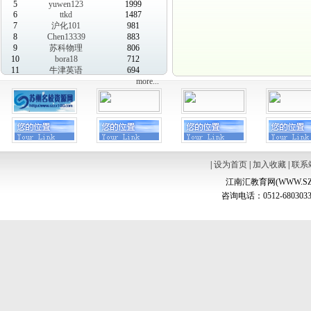
5
yuwen123
1999
6
ttkd
1487
7
沪化101
981
8
Chen13339
883
9
苏科物理
806
10
bora18
712
11
牛津英语
694
more...
|
设为首页
|
加入收藏
|
联系
江南汇教育网(WWW.SZ
咨询电话：0512-6803033