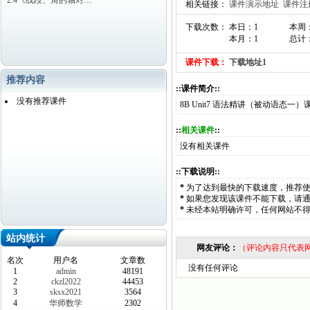
2.4《线段、角的轴对…
相关链接：
课件演示地址
课件注
下载次数： 本日：1
本周
本月：1
总计：
课件下载：
下载地址1
推荐内容
::课件简介::
没有推荐课件
8B Unit7 语法精讲（被动语态一）
::
相关课件
::
没有相关课件
::下载说明::
*
为了达到最快的下载速度，推荐
*
如果您发现该课件不能下载，请
*
未经本站明确许可，任何网站不
站内统计
网友评论：
（评论内容只代表
名次
用户名
文章数
没有任何评论
1
admin
48191
2
ckzl2022
44453
3
sksx2021
3564
4
华师数学
2302