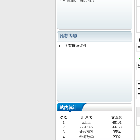
2.4《线段、角的轴对…
推荐内容
:
没有推荐课件
::
:
站内统计
名次
用户名
文章数
1
admin
48191
2
ckzl2022
44453
3
sksx2021
3564
4
华师数学
2302