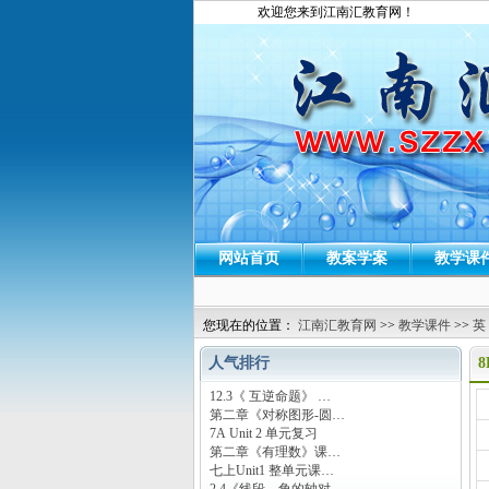
欢迎您来到江南汇教育网！
网站首页
教案学案
教学课
您现在的位置：
江南汇教育网
>>
教学课件
>>
英
人气排行
8
12.3《 互逆命题》 …
运
第二章《对称图形-圆…
7A Unit 2 单元复习
第二章《有理数》课…
七上Unit1 整单元课…