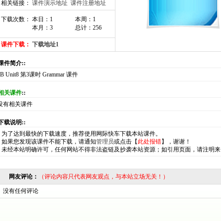
相关链接：
课件演示地址
课件注册地址
下载次数： 本日：1
本周：1
本月：3
总计：256
课件下载：
下载地址1
:课件简介::
8B Unit8 第3课时 Grammar 课件
相关课件
::
没有相关课件
:下载说明::
*
为了达到最快的下载速度，推荐使用网际快车下载本站课件。
*
如果您发现该课件不能下载，请通知
管理员
或点击【
此处报错
】，谢谢！
*
未经本站明确许可，任何网站不得非法盗链及抄袭本站资源；如引用页面，请注明来
网友评论：
（评论内容只代表网友观点，与本站立场无关！）
没有任何评论