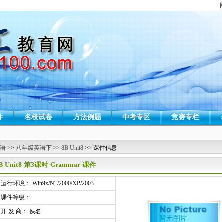
件
名校试卷
方法例题
中考专区
竞赛专栏
 语
>>
八年级英语下
>>
8B Unit8
>> 课件信息
B Unit8 第3课时 Grammar 课件
行环境： Win9x/NT/2000/XP/2003
课件等级：
开 发 商： 佚名