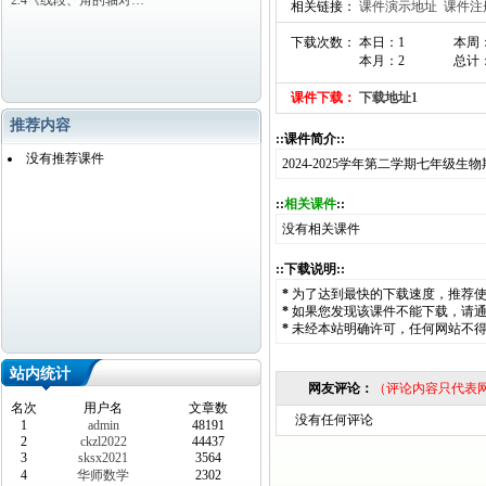
2.4《线段、角的轴对…
相关链接：
课件演示地址
课件注
下载次数： 本日：1
本周
本月：2
总计：
课件下载：
下载地址1
推荐内容
::课件简介::
没有推荐课件
2024-2025学年第二学期七年级
::
相关课件
::
没有相关课件
::下载说明::
*
为了达到最快的下载速度，推荐
*
如果您发现该课件不能下载，请
*
未经本站明确许可，任何网站不
站内统计
网友评论：
（评论内容只代表
名次
用户名
文章数
没有任何评论
1
admin
48191
2
ckzl2022
44437
3
sksx2021
3564
4
华师数学
2302