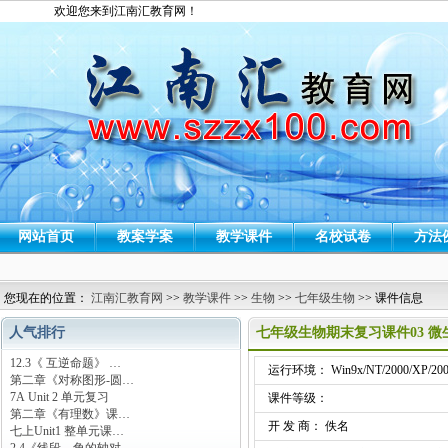
欢迎您来到江南汇教育网！
网站首页
教案学案
教学课件
名校试卷
方法
您现在的位置：
江南汇教育网
>>
教学课件
>>
生物
>>
七年级生物
>> 课件信息
人气排行
七年级生物期末复习课件03 
12.3《 互逆命题》 …
运行环境： Win9x/NT/2000/XP/200
第二章《对称图形-圆…
7A Unit 2 单元复习
课件等级：
第二章《有理数》课…
开 发 商： 佚名
七上Unit1 整单元课…