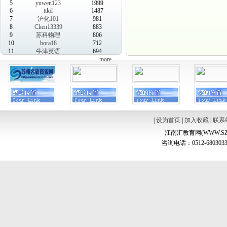
5
yuwen123
1999
6
ttkd
1487
7
沪化101
981
8
Chen13339
883
9
苏科物理
806
10
bora18
712
11
牛津英语
694
more...
|
设为首页
|
加入收藏
|
联系
江南汇教育网(WWW.SZ
咨询电话：0512-6803033