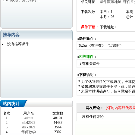
2.4《线段、角的轴对…
相关链接：
课件演示地址
课件注
下载次数： 本日：1
本周
本月：26
总计：
课件下载：
下载地址1
推荐内容
::课件简介::
没有推荐课件
第2章《有理数》（17课时）
::
相关课件
::
没有相关课件
::下载说明::
*
为了达到最快的下载速度，推荐
*
如果您发现该课件不能下载，请
*
未经本站明确许可，任何网站不
站内统计
网友评论：
（评论内容只代表
名次
用户名
文章数
没有任何评论
1
admin
48191
2
ckzl2022
44437
3
sksx2021
3564
4
华师数学
2302