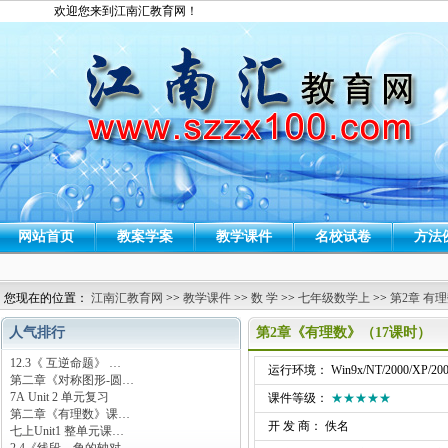
欢迎您来到江南汇教育网！
网站首页
教案学案
教学课件
名校试卷
方法
您现在的位置：
江南汇教育网
>>
教学课件
>>
数 学
>>
七年级数学上
>>
第2章 有
人气排行
第2章《有理数》（17课时）
12.3《 互逆命题》 …
运行环境： Win9x/NT/2000/XP/200
第二章《对称图形-圆…
7A Unit 2 单元复习
课件等级：
★★★★★
第二章《有理数》课…
开 发 商： 佚名
七上Unit1 整单元课…