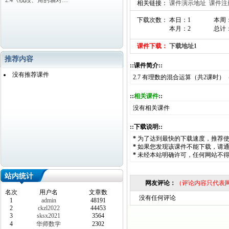
2.4《线段、角的轴对…
相关链接：
课件演示地址
课件注
下载次数： 本日：1
本周
本月：2
总计：
课件下载：
下载地址1
推荐内容
::课件简介::
没有推荐课件
2.7 有理数的混合运算（共2课时）
::
相关课件
::
没有相关课件
::下载说明::
*
为了达到最快的下载速度，推荐
*
如果您发现该课件不能下载，请
*
未经本站明确许可，任何网站不
站内统计
网友评论：
（评论内容只代表
名次
用户名
文章数
没有任何评论
1
admin
48191
2
ckzl2022
44453
3
sksx2021
3564
4
华师数学
2302