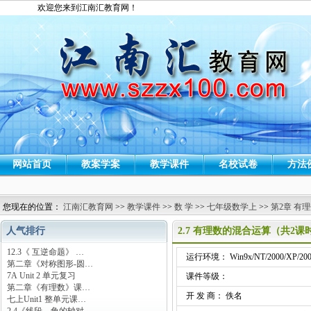
欢迎您来到江南汇教育网！
网站首页
教案学案
教学课件
名校试卷
方法
您现在的位置：
江南汇教育网
>>
教学课件
>>
数 学
>>
七年级数学上
>>
第2章 有
人气排行
2.7 有理数的混合运算（共2
12.3《 互逆命题》 …
运行环境： Win9x/NT/2000/XP/200
第二章《对称图形-圆…
7A Unit 2 单元复习
课件等级：
第二章《有理数》课…
开 发 商： 佚名
七上Unit1 整单元课…