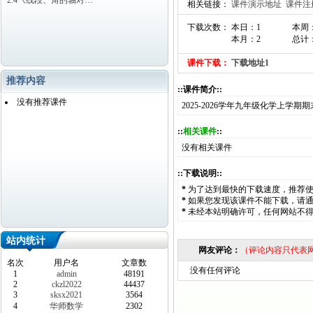
2.4《线段、角的轴对…
相关链接：
课件演示地址
课件注
下载次数： 本日：1
本周
本月：2
总计：
课件下载：
下载地址1
推荐内容
::课件简介::
没有推荐课件
2025-2026学年九年级化学上学
::
相关课件
::
没有相关课件
::下载说明::
*
为了达到最快的下载速度，推荐
*
如果您发现该课件不能下载，请
*
未经本站明确许可，任何网站不
站内统计
网友评论：
（评论内容只代表
名次
用户名
文章数
没有任何评论
1
admin
48191
2
ckzl2022
44437
3
sksx2021
3564
4
华师数学
2302