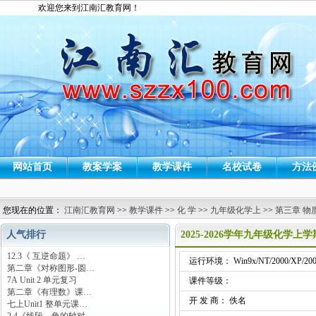
欢迎您来到江南汇教育网！
网站首页
教案学案
教学课件
名校试卷
方法
您现在的位置：
江南汇教育网
>>
教学课件
>>
化 学
>>
九年级化学上
>>
第三章 物
人气排行
2025-2026学年九年级化学
12.3《 互逆命题》 …
运行环境： Win9x/NT/2000/XP/200
第二章《对称图形-圆…
7A Unit 2 单元复习
课件等级：
第二章《有理数》课…
开 发 商： 佚名
七上Unit1 整单元课…