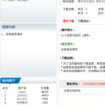
2.4《线段、角的轴对…
相关链接：
课件演示地址
课件注
下载次数： 本日：1
本周
本月：4
总计：
课件下载：
下载地址1
推荐内容
::课件简介::
没有推荐课件
11.2 犯罪与刑罚（课件）
::
相关课件
::
没有相关课件
::下载说明::
*
为了达到最快的下载速度，推荐
*
如果您发现该课件不能下载，请
*
未经本站明确许可，任何网站不
站内统计
网友评论：
（评论内容只代表
名次
用户名
文章数
没有任何评论
1
admin
48191
2
ckzl2022
44453
3
sksx2021
3564
4
华师数学
2302