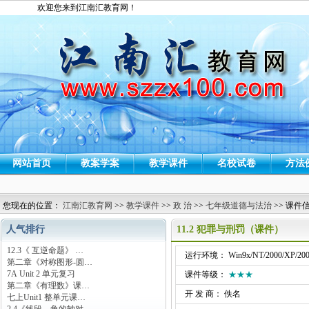
欢迎您来到江南汇教育网！
网站首页
教案学案
教学课件
名校试卷
方法
您现在的位置：
江南汇教育网
>>
教学课件
>>
政 治
>>
七年级道德与法治
>> 课件
人气排行
11.2 犯罪与刑罚（课件）
12.3《 互逆命题》 …
运行环境： Win9x/NT/2000/XP/200
第二章《对称图形-圆…
7A Unit 2 单元复习
课件等级：
★★★
第二章《有理数》课…
开 发 商： 佚名
七上Unit1 整单元课…