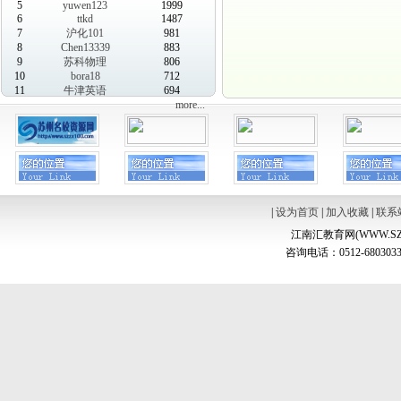
5
yuwen123
1999
6
ttkd
1487
7
沪化101
981
8
Chen13339
883
9
苏科物理
806
10
bora18
712
11
牛津英语
694
more...
|
设为首页
|
加入收藏
|
联系
江南汇教育网(WWW.SZ
咨询电话：0512-6803033