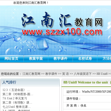
欢迎您来到江南汇教育网！
网站首页
教案学案
教学课件
名校试卷
方法
您现在的位置：
江南汇教育网
>>
教学课件
>>
英 语
>>
八年级英语下
>>
8B Unit8
>
人气排行
8B Unit8 Welcome to the un
12.3《 互逆命题》 …
运行环境： Win9x/NT/2000/XP/200
第二章《对称图形-圆…
7A Unit 2 单元复习
课件等级：
第二章《有理数》课…
开 发 商： 佚名
七上Unit1 整单元课…