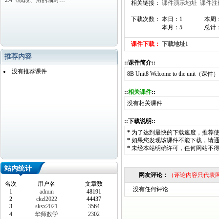
2.4《线段、角的轴对…
相关链接：
课件演示地址
课件注
下载次数： 本日：1
本周
本月：5
总计：
课件下载：
下载地址1
推荐内容
::课件简介::
没有推荐课件
8B Unit8 Welcome to the unit（课件）
::
相关课件
::
没有相关课件
::下载说明::
*
为了达到最快的下载速度，推荐
*
如果您发现该课件不能下载，请
*
未经本站明确许可，任何网站不
站内统计
网友评论：
（评论内容只代表
名次
用户名
文章数
没有任何评论
1
admin
48191
2
ckzl2022
44437
3
sksx2021
3564
4
华师数学
2302