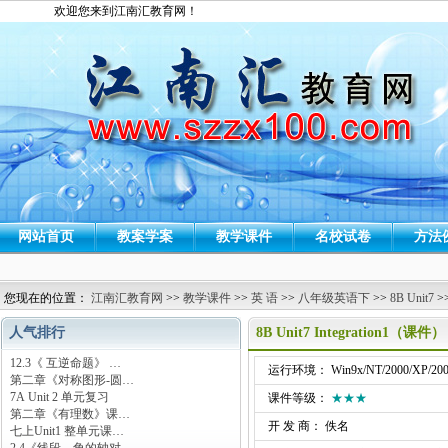
欢迎您来到江南汇教育网！
网站首页
教案学案
教学课件
名校试卷
方法
您现在的位置：
江南汇教育网
>>
教学课件
>>
英 语
>>
八年级英语下
>>
8B Unit7
>
人气排行
8B Unit7 Integration1（课件）
12.3《 互逆命题》 …
运行环境： Win9x/NT/2000/XP/200
第二章《对称图形-圆…
7A Unit 2 单元复习
课件等级：
★★★
第二章《有理数》课…
开 发 商： 佚名
七上Unit1 整单元课…