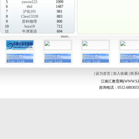
5
yuwen123
1999
6
ttkd
1487
7
沪化101
981
8
Chen13339
883
9
苏科物理
806
10
bora18
712
11
牛津英语
694
more...
|
设为首页
|
加入收藏
|
联系
江南汇教育网(WWW.SZ
咨询电话：0512-6803033