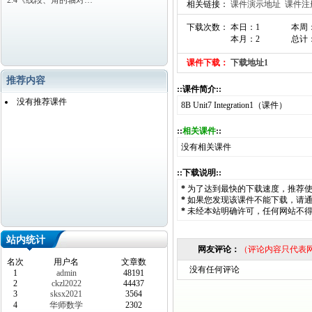
2.4《线段、角的轴对…
相关链接：
课件演示地址
课件注
下载次数： 本日：1
本周
本月：2
总计：
课件下载：
下载地址1
推荐内容
::课件简介::
没有推荐课件
8B Unit7 Integration1（课件）
::
相关课件
::
没有相关课件
::下载说明::
*
为了达到最快的下载速度，推荐
*
如果您发现该课件不能下载，请
*
未经本站明确许可，任何网站不
站内统计
网友评论：
（评论内容只代表
名次
用户名
文章数
没有任何评论
1
admin
48191
2
ckzl2022
44437
3
sksx2021
3564
4
华师数学
2302