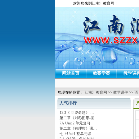
欢迎您来到江南汇教育网！
网站首页
教案学案
教学课
您现在的位置：
江南汇教育网
>>
教学课件
>>
语
人气排行
12.3《 互逆命题》 …
运
第二章《对称图形-圆…
7A Unit 2 单元复习
第二章《有理数》课…
七上Unit1 整单元课…