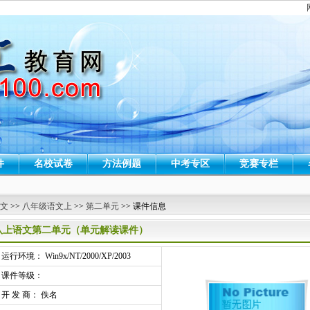
件
名校试卷
方法例题
中考专区
竞赛专栏
 文
>>
八年级语文上
>>
第二单元
>> 课件信息
八上语文第二单元（单元解读课件）
行环境： Win9x/NT/2000/XP/2003
课件等级：
开 发 商： 佚名