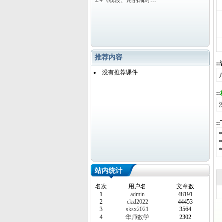
2.4《线段、角的轴对…
推荐内容
:
没有推荐课件
::
:
站内统计
名次
用户名
文章数
1
admin
48191
2
ckzl2022
44453
3
sksx2021
3564
4
华师数学
2302