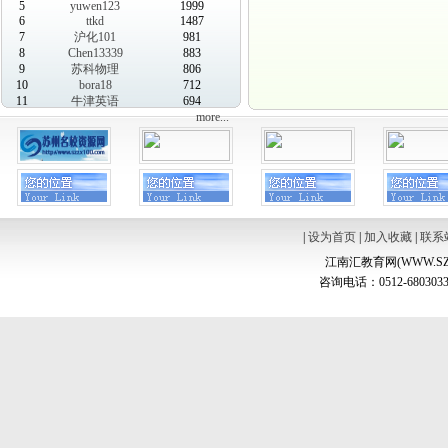
5
yuwen123
1999
6
ttkd
1487
7
沪化101
981
8
Chen13339
883
9
苏科物理
806
10
bora18
712
11
牛津英语
694
more...
|
设为首页
|
加入收藏
|
联系
江南汇教育网(WWW.SZ
咨询电话：0512-6803033