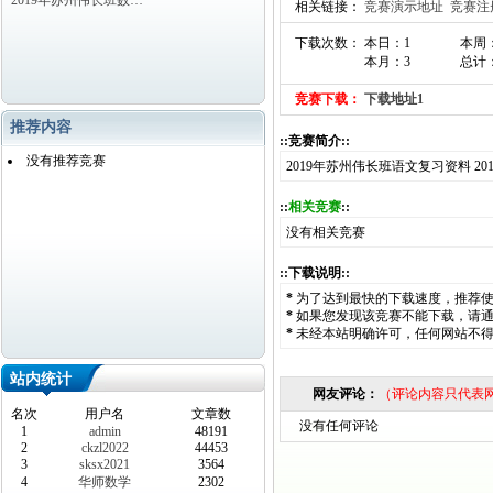
2019年苏州伟长班数…
相关链接：
竞赛演示地址
竞赛注
下载次数： 本日：1
本周
本月：3
总计：
竞赛下载：
下载地址1
推荐内容
::竞赛简介::
没有推荐竞赛
2019年苏州伟长班语文复习资料 20
::
相关竞赛
::
没有相关竞赛
::下载说明::
*
为了达到最快的下载速度，推荐
*
如果您发现该竞赛不能下载，请
*
未经本站明确许可，任何网站不
站内统计
网友评论：
（评论内容只代表
名次
用户名
文章数
没有任何评论
1
admin
48191
2
ckzl2022
44453
3
sksx2021
3564
4
华师数学
2302