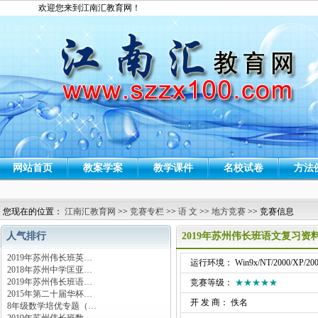
欢迎您来到江南汇教育网！
网站首页
教案学案
教学课件
名校试卷
方法
您现在的位置：
江南汇教育网
>>
竞赛专栏
>>
语 文
>>
地方竞赛
>> 竞赛信息
人气排行
2019年苏州伟长班语文复习资
2019年苏州伟长班英…
运行环境： Win9x/NT/2000/XP/200
2018年苏州中学匡亚…
2019年苏州伟长班语…
竞赛等级：
★★★★★
2015年第二十届华杯…
开 发 商： 佚名
8年级数学培优专题（…