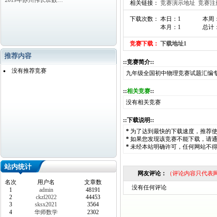
2019年苏州伟长班数…
相关链接：
竞赛演示地址
竞赛注
下载次数： 本日：1
本周
本月：1
总计：
竞赛下载：
下载地址1
推荐内容
::竞赛简介::
没有推荐竞赛
九年级全国初中物理竞赛试题汇编专
::
相关竞赛
::
没有相关竞赛
::下载说明::
*
为了达到最快的下载速度，推荐
*
如果您发现该竞赛不能下载，请
*
未经本站明确许可，任何网站不
站内统计
网友评论：
（评论内容只代表
名次
用户名
文章数
没有任何评论
1
admin
48191
2
ckzl2022
44453
3
sksx2021
3564
4
华师数学
2302