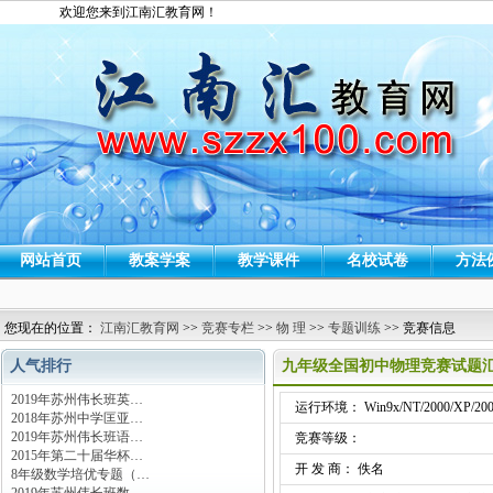
欢迎您来到江南汇教育网！
网站首页
教案学案
教学课件
名校试卷
方法
您现在的位置：
江南汇教育网
>>
竞赛专栏
>>
物 理
>>
专题训练
>> 竞赛信息
人气排行
九年级全国初中物理竞赛试题汇
2019年苏州伟长班英…
运行环境： Win9x/NT/2000/XP/200
2018年苏州中学匡亚…
2019年苏州伟长班语…
竞赛等级：
2015年第二十届华杯…
开 发 商： 佚名
8年级数学培优专题（…