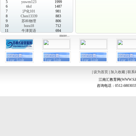
5
yuwen123
1999
6
ttkd
1487
7
沪化101
981
8
Chen13339
883
9
苏科物理
806
10
bora18
712
11
牛津英语
694
more...
|
设为首页
|
加入收藏
|
联系
江南汇教育网(WWW.SZ
咨询电话：0512-6803033