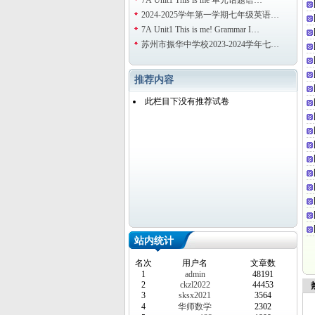
7A Unit1 This is me 单元话题语…
2024-2025学年第一学期七年级英语…
7A Unit1 This is me! Grammar I…
苏州市振华中学校2023-2024学年七…
推荐内容
此栏目下没有推荐试卷
站内统计
名次
用户名
文章数
1
admin
48191
2
ckzl2022
44453
热
3
sksx2021
3564
4
华师数学
2302