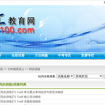
件
名校试卷
方法例题
中考专区
竞赛专栏
 语
>>
七年级英语上
>>
同步训练
站内试卷搜索:
[同步训练]试卷列表
[
同步训练
]
7A Unit8 单元重点单词短语句型语法精练
[
同步训练
]
7A Unit8 核心语法精练
[
同步训练
]
7A Unit8 话题阅读精练