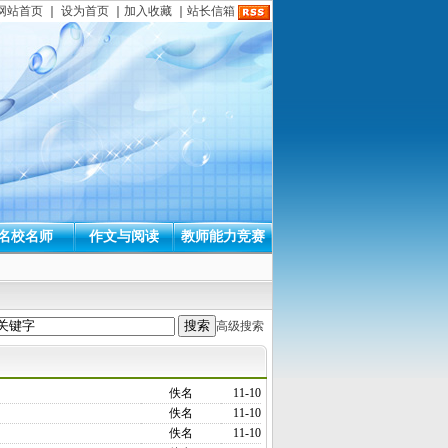
网站首页
｜
设为首页
｜
加入收藏
｜
站长信箱
名校名师
作文与阅读
教师能力竞赛
高级搜索
佚名
11-10
佚名
11-10
佚名
11-10