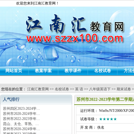
欢迎您来到江南汇教育网！
网站首页
教案学案
教学课件
名校试卷
方法
您现在的位置：
江南汇教育网
>>
名校试卷
>>
英 语
>>
八年级英语下
>>
期末试卷
>
人气排行
苏州市2022-2023学年第二
苏州四区2023-2024学…
运行环境： Win9x/NT/2000/XP/200
苏州市2020-2024学年…
苏州市2022-2023学年…
试卷等级：
★★★★★
昆山、太仓、常熟、…
开 发 商： 佚名
苏州市2020-2024学年…