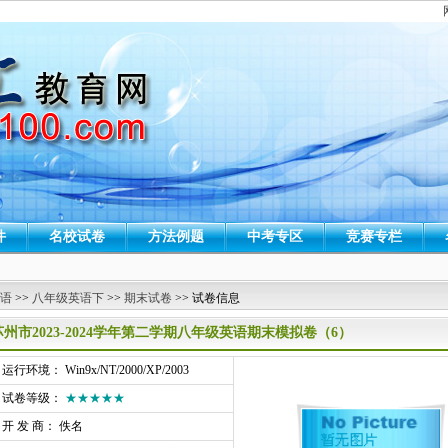
件
名校试卷
方法例题
中考专区
竞赛专栏
 语
>>
八年级英语下
>>
期末试卷
>> 试卷信息
苏州市2023-2024学年第二学期八年级英语期末模拟卷（6）
行环境： Win9x/NT/2000/XP/2003
试卷等级：
★★★★★
开 发 商： 佚名