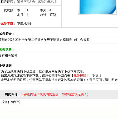
相关链接：
试卷演示地址
试卷注册地址
下载次数： 本日：1
本周：4
本月：4
总计：1752
试卷下载：
下载地址1
:试卷简介::
苏州市2023-2024学年第二学期八年级英语期末模拟卷（6）含答案
相关试卷
::
没有相关试卷
:下载说明::
*
为了达到最快的下载速度，推荐使用网际快车下载本站试卷。
*
如果您发现该试卷不能下载，请通知
管理员
或点击【
此处报错
】，谢谢！
*
未经本站明确许可，任何网站不得非法盗链及抄袭本站资源；如引用页面，请注明来
网友评论：
（评论内容只代表网友观点，与本站立场无关！）
没有任何评论