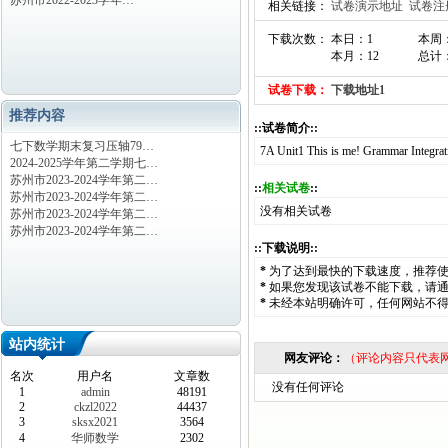
苏州市2022-2023学年…
相关链接：
试卷演示地址
试卷注
下载次数： 本日：1
本周
本月：12
总计：
试卷下载：
下载地址1
推荐内容
::试卷简介::
七下数学期末复习压轴79…
7A Unit1 This is me! Grammar In
2024-2025学年第二学期七…
苏州市2023-2024学年第二…
::
相关试卷
::
苏州市2023-2024学年第二…
没有相关试卷
苏州市2023-2024学年第二…
苏州市2023-2024学年第二…
::下载说明::
*
为了达到最快的下载速度，推荐
*
如果您发现该试卷不能下载，请
*
未经本站明确许可，任何网站不
站内统计
网友评论：
（评论内容只代表
名次
用户名
文章数
没有任何评论
1
admin
48191
2
ckzl2022
44437
3
sksx2021
3564
4
华师数学
2302