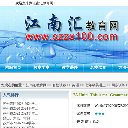
欢迎您来到江南汇教育网！
网站首页
教案学案
教学课件
名校试卷
方法
您现在的位置：
江南汇教育网
>>
名校试卷
>>
英 语
>>
七年级英语上
>>
同步训练
>
人气排行
7A Unit1 This is me! Gramm
苏州四区2023-2024学…
运行环境： Win9x/NT/2000/XP/200
苏州市2020-2024学年…
苏州市2022-2023学年…
试卷等级：
★★★
昆山、太仓、常熟、…
开 发 商： 佚名
苏州市2020-2024学年…