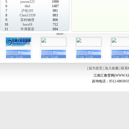
5
yuwen123
1999
6
ttkd
1487
7
沪化101
981
8
Chen13339
883
9
苏科物理
806
10
bora18
712
11
牛津英语
694
more...
|
设为首页
|
加入收藏
|
联系
江南汇教育网(WWW.SZ
咨询电话：0512-6803033