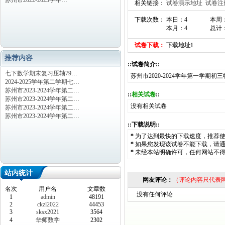
苏州市2022-2023学年…
相关链接：
试卷演示地址
试卷注
下载次数： 本日：4
本周
本月：4
总计：
试卷下载：
下载地址1
推荐内容
::试卷简介::
七下数学期末复习压轴79…
苏州市2020-2024学年第一学期
2024-2025学年第二学期七…
苏州市2023-2024学年第二…
::
相关试卷
::
苏州市2023-2024学年第二…
没有相关试卷
苏州市2023-2024学年第二…
苏州市2023-2024学年第二…
::下载说明::
*
为了达到最快的下载速度，推荐
*
如果您发现该试卷不能下载，请
*
未经本站明确许可，任何网站不
站内统计
网友评论：
（评论内容只代表
名次
用户名
文章数
没有任何评论
1
admin
48191
2
ckzl2022
44453
3
sksx2021
3564
4
华师数学
2302