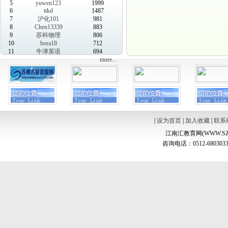
5
yuwen123
1999
6
ttkd
1487
7
沪化101
981
8
Chen13339
883
9
苏科物理
806
10
bora18
712
11
牛津英语
694
more...
|
设为首页
|
加入收藏
|
联系
江南汇教育网(WWW.SZ
咨询电话：0512-6803033