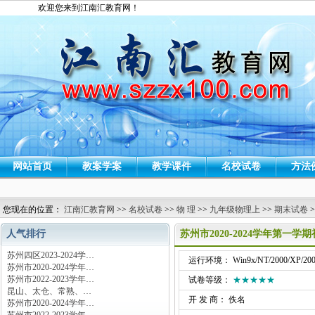
欢迎您来到江南汇教育网！
网站首页
教案学案
教学课件
名校试卷
方法
您现在的位置：
江南汇教育网
>>
名校试卷
>>
物 理
>>
九年级物理上
>>
期末试卷
>
人气排行
苏州市2020-2024学年第一
苏州四区2023-2024学…
运行环境： Win9x/NT/2000/XP/200
苏州市2020-2024学年…
苏州市2022-2023学年…
试卷等级：
★★★★★
昆山、太仓、常熟、…
开 发 商： 佚名
苏州市2020-2024学年…