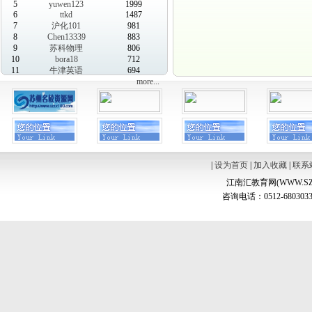
5
yuwen123
1999
6
ttkd
1487
7
沪化101
981
8
Chen13339
883
9
苏科物理
806
10
bora18
712
11
牛津英语
694
more...
|
设为首页
|
加入收藏
|
联系
江南汇教育网(WWW.SZ
咨询电话：0512-6803033