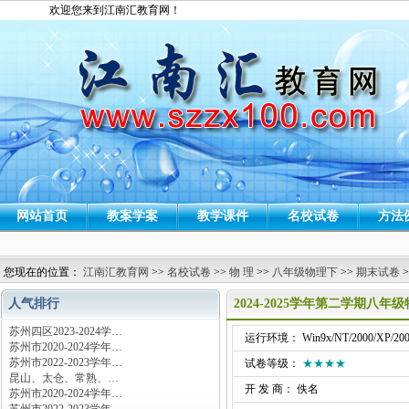
欢迎您来到江南汇教育网！
网站首页
教案学案
教学课件
名校试卷
方法
您现在的位置：
江南汇教育网
>>
名校试卷
>>
物 理
>>
八年级物理下
>>
期末试卷
>
人气排行
2024-2025学年第二学期
苏州四区2023-2024学…
运行环境： Win9x/NT/2000/XP/200
苏州市2020-2024学年…
苏州市2022-2023学年…
试卷等级：
★★★★
昆山、太仓、常熟、…
开 发 商： 佚名
苏州市2020-2024学年…