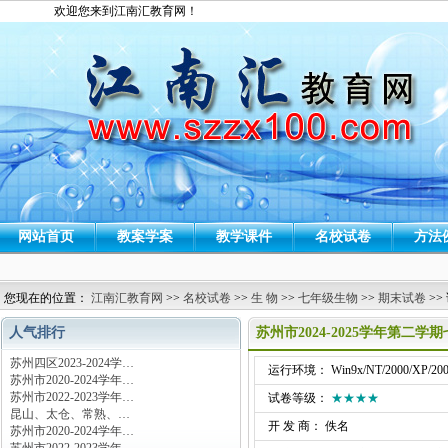
欢迎您来到江南汇教育网！
网站首页
教案学案
教学课件
名校试卷
方法
您现在的位置：
江南汇教育网
>>
名校试卷
>>
生 物
>>
七年级生物
>>
期末试卷
>>
人气排行
苏州市2024-2025学年第二
苏州四区2023-2024学…
运行环境： Win9x/NT/2000/XP/200
苏州市2020-2024学年…
苏州市2022-2023学年…
试卷等级：
★★★★
昆山、太仓、常熟、…
开 发 商： 佚名
苏州市2020-2024学年…