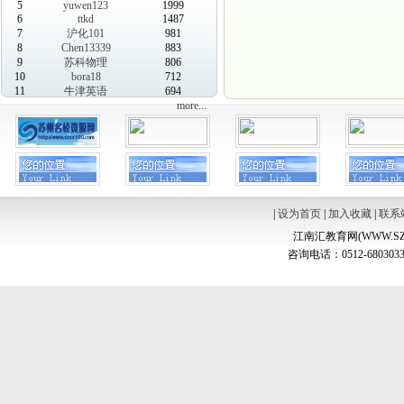
5
yuwen123
1999
6
ttkd
1487
7
沪化101
981
8
Chen13339
883
9
苏科物理
806
10
bora18
712
11
牛津英语
694
more...
|
设为首页
|
加入收藏
|
联系
江南汇教育网(WWW.SZ
咨询电话：0512-6803033