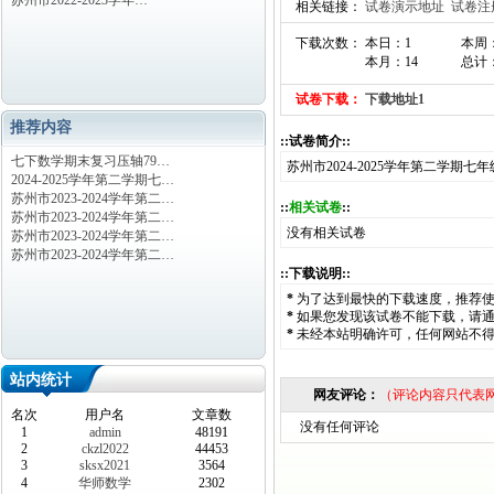
苏州市2022-2023学年…
相关链接：
试卷演示地址
试卷注
下载次数： 本日：1
本周
本月：14
总计：
试卷下载：
下载地址1
推荐内容
::试卷简介::
七下数学期末复习压轴79…
苏州市2024-2025学年第二学期七
2024-2025学年第二学期七…
苏州市2023-2024学年第二…
::
相关试卷
::
苏州市2023-2024学年第二…
没有相关试卷
苏州市2023-2024学年第二…
苏州市2023-2024学年第二…
::下载说明::
*
为了达到最快的下载速度，推荐
*
如果您发现该试卷不能下载，请
*
未经本站明确许可，任何网站不
站内统计
网友评论：
（评论内容只代表
名次
用户名
文章数
没有任何评论
1
admin
48191
2
ckzl2022
44453
3
sksx2021
3564
4
华师数学
2302