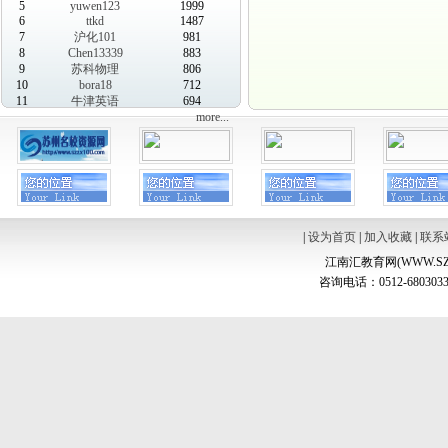
5
yuwen123
1999
6
ttkd
1487
7
沪化101
981
8
Chen13339
883
9
苏科物理
806
10
bora18
712
11
牛津英语
694
more...
|
设为首页
|
加入收藏
|
联系
江南汇教育网(WWW.SZ
咨询电话：0512-6803033