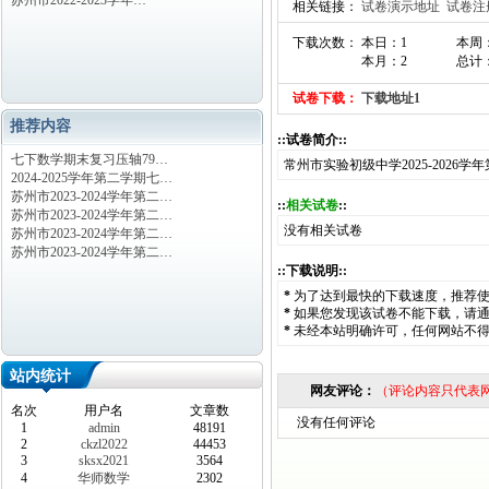
苏州市2022-2023学年…
相关链接：
试卷演示地址
试卷注
下载次数： 本日：1
本周
本月：2
总计：
试卷下载：
下载地址1
推荐内容
::试卷简介::
七下数学期末复习压轴79…
常州市实验初级中学2025-202
2024-2025学年第二学期七…
苏州市2023-2024学年第二…
::
相关试卷
::
苏州市2023-2024学年第二…
没有相关试卷
苏州市2023-2024学年第二…
苏州市2023-2024学年第二…
::下载说明::
*
为了达到最快的下载速度，推荐
*
如果您发现该试卷不能下载，请
*
未经本站明确许可，任何网站不
站内统计
网友评论：
（评论内容只代表
名次
用户名
文章数
没有任何评论
1
admin
48191
2
ckzl2022
44453
3
sksx2021
3564
4
华师数学
2302