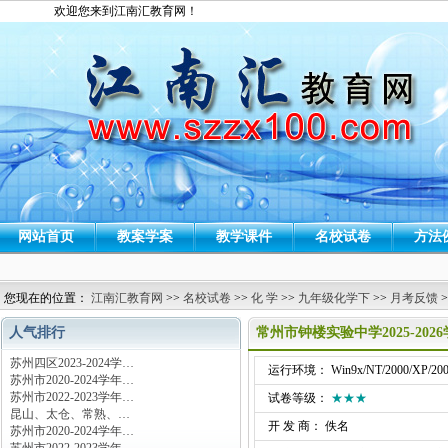
欢迎您来到江南汇教育网！
网站首页
教案学案
教学课件
名校试卷
方法
您现在的位置：
江南汇教育网
>>
名校试卷
>>
化 学
>>
九年级化学下
>>
月考反馈
>
人气排行
常州市钟楼实验中学2025-2
苏州四区2023-2024学…
运行环境： Win9x/NT/2000/XP/200
苏州市2020-2024学年…
苏州市2022-2023学年…
试卷等级：
★★★
昆山、太仓、常熟、…
开 发 商： 佚名
苏州市2020-2024学年…