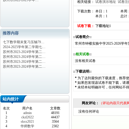
苏州市2022-2023学年…
相关链接：
试卷演示地址
试卷注
下载次数： 本日：1
本周
本月：1
总计：
试卷下载：
下载地址1
推荐内容
::试卷简介::
七下数学期末复习压轴79…
常州市钟楼实验中学2025-202
2024-2025学年第二学期七…
苏州市2023-2024学年第二…
::
相关试卷
::
苏州市2023-2024学年第二…
没有相关试卷
苏州市2023-2024学年第二…
苏州市2023-2024学年第二…
::下载说明::
*
为了达到最快的下载速度，推荐
*
如果您发现该试卷不能下载，请
*
未经本站明确许可，任何网站不
站内统计
网友评论：
（评论内容只代表
名次
用户名
文章数
没有任何评论
1
admin
48191
2
ckzl2022
44437
3
sksx2021
3564
4
华师数学
2302