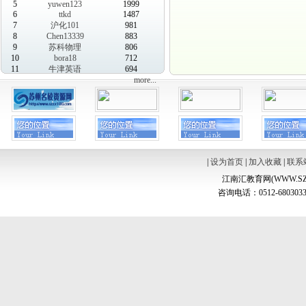
5
yuwen123
1999
6
ttkd
1487
7
沪化101
981
8
Chen13339
883
9
苏科物理
806
10
bora18
712
11
牛津英语
694
more...
|
设为首页
|
加入收藏
|
联系
江南汇教育网(WWW.SZ
咨询电话：0512-6803033