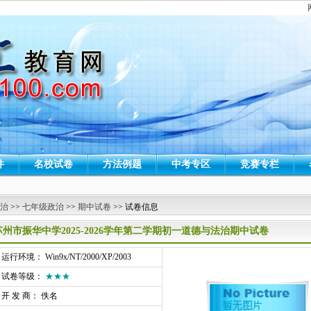
件
名校试卷
方法例题
中考专区
竞赛专栏
 治
>>
七年级政治
>>
期中试卷
>> 试卷信息
苏州市振华中学2025-2026学年第二学期初一道德与法治期中试卷
行环境： Win9x/NT/2000/XP/2003
试卷等级：
★★★
开 发 商： 佚名