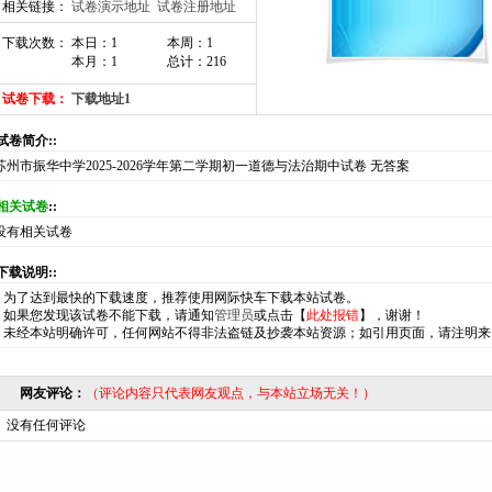
相关链接：
试卷演示地址
试卷注册地址
下载次数： 本日：1
本周：1
本月：1
总计：216
试卷下载：
下载地址1
:试卷简介::
苏州市振华中学2025-2026学年第二学期初一道德与法治期中试卷 无答案
相关试卷
::
没有相关试卷
:下载说明::
*
为了达到最快的下载速度，推荐使用网际快车下载本站试卷。
*
如果您发现该试卷不能下载，请通知
管理员
或点击【
此处报错
】，谢谢！
*
未经本站明确许可，任何网站不得非法盗链及抄袭本站资源；如引用页面，请注明来
网友评论：
（评论内容只代表网友观点，与本站立场无关！）
没有任何评论