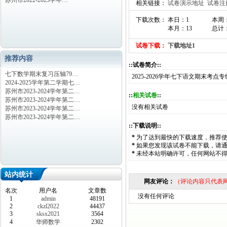
苏州市2022-2023学年…
相关链接：
试卷演示地址
试卷注
下载次数： 本日：1
本周
本月：13
总计：
试卷下载：
下载地址1
推荐内容
::试卷简介::
七下数学期末复习压轴79…
2025-2026学年七下语文期末考点
2024-2025学年第二学期七…
苏州市2023-2024学年第二…
::
相关试卷
::
苏州市2023-2024学年第二…
没有相关试卷
苏州市2023-2024学年第二…
苏州市2023-2024学年第二…
::下载说明::
*
为了达到最快的下载速度，推荐
*
如果您发现该试卷不能下载，请
*
未经本站明确许可，任何网站不
站内统计
网友评论：
（评论内容只代表
名次
用户名
文章数
没有任何评论
1
admin
48191
2
ckzl2022
44437
3
sksx2021
3564
4
华师数学
2302