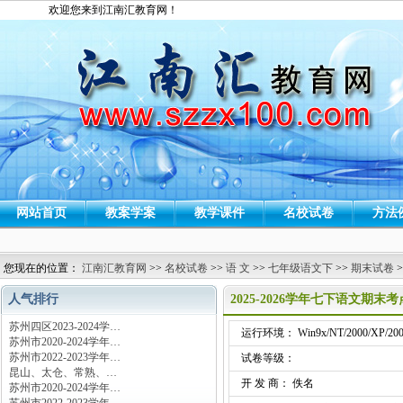
欢迎您来到江南汇教育网！
网站首页
教案学案
教学课件
名校试卷
方法
您现在的位置：
江南汇教育网
>>
名校试卷
>>
语 文
>>
七年级语文下
>>
期末试卷
>
人气排行
2025-2026学年七下语文期末
苏州四区2023-2024学…
运行环境： Win9x/NT/2000/XP/200
苏州市2020-2024学年…
苏州市2022-2023学年…
试卷等级：
昆山、太仓、常熟、…
开 发 商： 佚名
苏州市2020-2024学年…