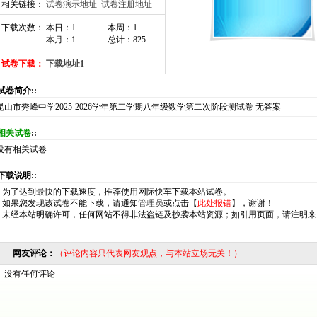
相关链接：
试卷演示地址
试卷注册地址
下载次数： 本日：1
本周：1
本月：1
总计：825
试卷下载：
下载地址1
:试卷简介::
昆山市秀峰中学2025-2026学年第二学期八年级数学第二次阶段测试卷 无答案
相关试卷
::
没有相关试卷
:下载说明::
*
为了达到最快的下载速度，推荐使用网际快车下载本站试卷。
*
如果您发现该试卷不能下载，请通知
管理员
或点击【
此处报错
】，谢谢！
*
未经本站明确许可，任何网站不得非法盗链及抄袭本站资源；如引用页面，请注明来
网友评论：
（评论内容只代表网友观点，与本站立场无关！）
没有任何评论