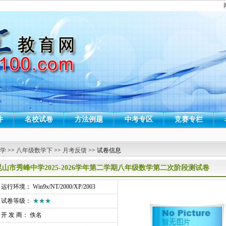
件
名校试卷
方法例题
中考专区
竞赛专栏
 学
>>
八年级数学下
>>
月考反馈
>> 试卷信息
昆山市秀峰中学2025-2026学年第二学期八年级数学第二次阶段测试卷
行环境： Win9x/NT/2000/XP/2003
试卷等级：
★★★
开 发 商： 佚名