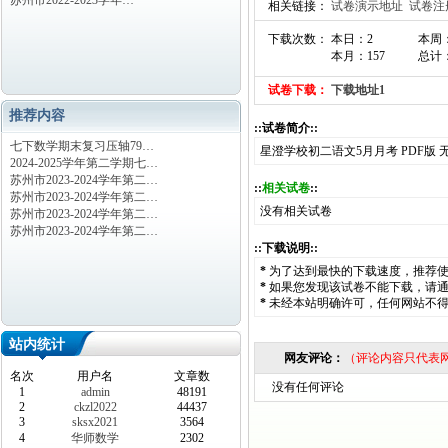
苏州市2022-2023学年…
相关链接：
试卷演示地址
试卷注
下载次数： 本日：2
本周
本月：157
总计：
试卷下载：
下载地址1
推荐内容
::试卷简介::
七下数学期末复习压轴79…
星澄学校初二语文5月月考 PDF版 
2024-2025学年第二学期七…
苏州市2023-2024学年第二…
::
相关试卷
::
苏州市2023-2024学年第二…
没有相关试卷
苏州市2023-2024学年第二…
苏州市2023-2024学年第二…
::下载说明::
*
为了达到最快的下载速度，推荐
*
如果您发现该试卷不能下载，请
*
未经本站明确许可，任何网站不
站内统计
网友评论：
（评论内容只代表
名次
用户名
文章数
没有任何评论
1
admin
48191
2
ckzl2022
44437
3
sksx2021
3564
4
华师数学
2302