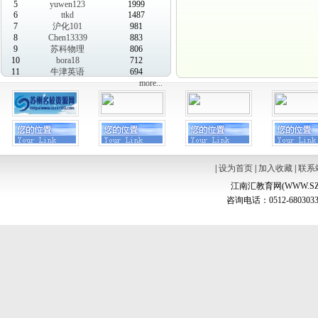
5
yuwen123
1999
6
ttkd
1487
7
沪化101
981
8
Chen13339
883
9
苏科物理
806
10
bora18
712
11
牛津英语
694
more...
|
设为首页
|
加入收藏
|
联系
江南汇教育网(WWW.SZ
咨询电话：0512-6803033