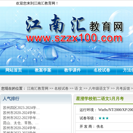
欢迎您来到江南汇教育网！
网站首页
教案学案
教学课件
名校试卷
方法
您现在的位置：
江南汇教育网
>>
名校试卷
>>
语 文
>>
八年级语文下
>>
月考反馈
>
人气排行
星澄学校初二语文5月月考
苏州四区2023-2024学…
运行环境： Win9x/NT/2000/XP/200
苏州市2020-2024学年…
苏州市2022-2023学年…
试卷等级：
★★★
昆山、太仓、常熟、…
开 发 商： 佚名
苏州市2020-2024学年…