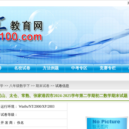
件
名校试卷
方法例题
中考专区
竞赛专栏
 学
>>
八年级数学下
>>
期末试卷
>> 试卷信息
昆山、太仓、常熟、张家港四市2024-2025学年第二学期初二数学期末试
行环境： Win9x/NT/2000/XP/2003
试卷等级：
开 发 商： 佚名