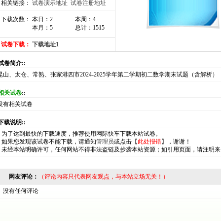
相关链接：
试卷演示地址
试卷注册地址
下载次数： 本日：2
本周：4
本月：5
总计：1515
试卷下载：
下载地址1
:试卷简介::
昆山、太仓、常熟、张家港四市2024-2025学年第二学期初二数学期末试题（含解析）
相关试卷
::
没有相关试卷
:下载说明::
*
为了达到最快的下载速度，推荐使用网际快车下载本站试卷。
*
如果您发现该试卷不能下载，请通知
管理员
或点击【
此处报错
】，谢谢！
*
未经本站明确许可，任何网站不得非法盗链及抄袭本站资源；如引用页面，请注明来
网友评论：
（评论内容只代表网友观点，与本站立场无关！）
没有任何评论